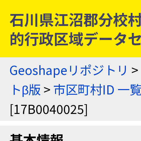
石川県江沼郡分校村 [1
的行政区域データセ
Geoshapeリポジトリ
>
トβ版
>
市区町村ID 一
[17B0040025]
基本情報