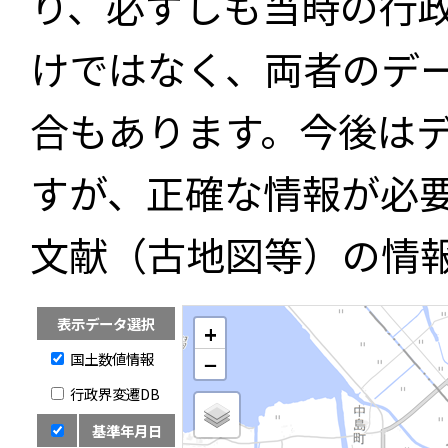
り、必ずしも当時の行
けではなく、両者のデ
合もあります。今後は
すが、正確な情報が必
文献（古地図等）の情
表示データ選択
+
国土数値情報
−
行政界変遷DB
基準年月日