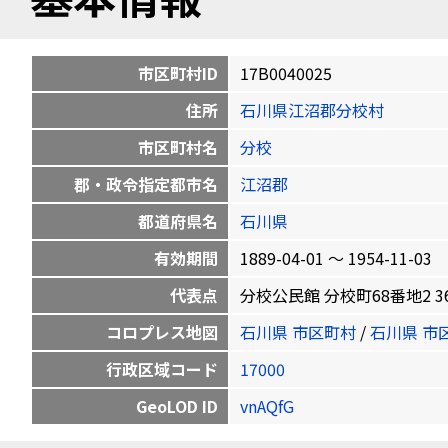
市区町村ID
17B0040025
住所
石川県江沼郡分校村
市区町村名
分校
郡・政令指定都市名
江沼郡
都道府県名
石川県
有効期間
1889-04-01 〜 1954-11-03
代表点
分校公民館 分校町68番地2 36.32
コロプレス地図
石川県 市区町村
/
石川県 市
行政区域コード
17000
GeoLOD ID
vnAQfG