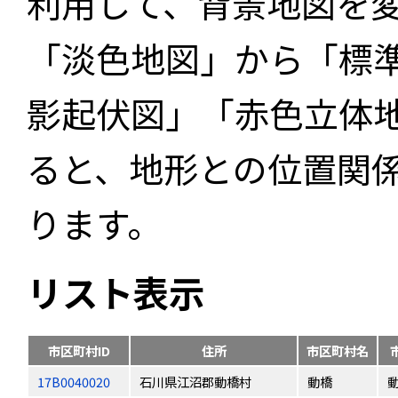
利用して、背景地図を
「淡色地図」から「標
影起伏図」「赤色立体
ると、地形との位置関
ります。
リスト表示
市区町村ID
住所
市区町村名
17B0040020
石川県江沼郡動橋村
動橋