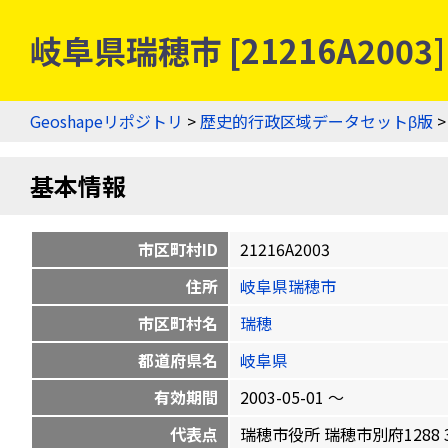
岐阜県瑞穂市 [21216A200
Geoshapeリポジトリ
>
歴史的行政区域データセットβ版
基本情報
市区町村ID
21216A2003
住所
岐阜県瑞穂市
市区町村名
瑞穂
都道府県名
岐阜県
有効期間
2003-05-01 〜
代表点
瑞穂市役所 瑞穂市別府1288 35.3