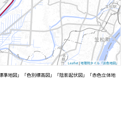
Leaflet
|
地理院タイル「淡色地図」
標準地図」「色別標高図」「陰影起伏図」「赤色立体地