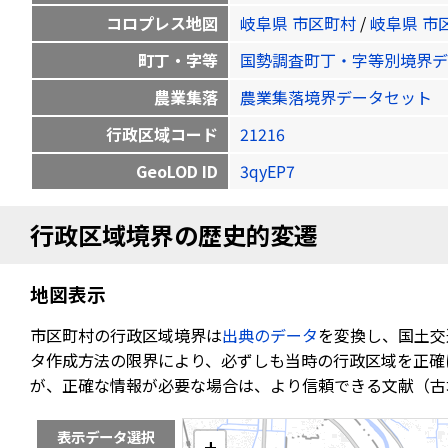
コロプレス地図
岐阜県 市区町村
/
岐阜県 市
町丁・字等
国勢調査町丁・字等別境界デ
農業集落
農業集落境界データセット
行政区域コード
21216
GeoLOD ID
3qyEP7
行政区域境界の歴史的変遷
地図表示
市区町村の行政区域境界は
出典のデータ
を変換し、国土交
タ作成方法の限界により、必ずしも当時の行政区域を正確
が、正確な情報が必要な場合は、より信頼できる文献（古
表示データ選択
+