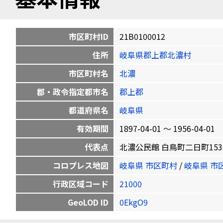
市区町村ID
21B0100012
住所
岐阜県郡上郡北濃村
市区町村名
北濃
郡・政令指定都市名
郡上郡
都道府県名
岐阜県
有効期間
1897-04-01 〜 1956-04-01
代表点
北濃公民館 白鳥町二日町153番地1 
コロプレス地図
岐阜県 市区町村
/
岐阜県 市
行政区域コード
21000
GeoLOD ID
0EkgO9