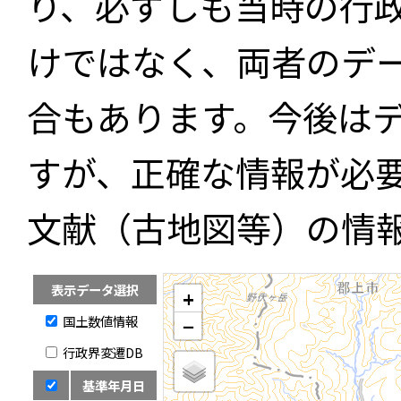
り、必ずしも当時の行
けではなく、両者のデ
合もあります。今後は
すが、正確な情報が必
文献（古地図等）の情
表示データ選択
+
国土数値情報
−
行政界変遷DB
基準年月日