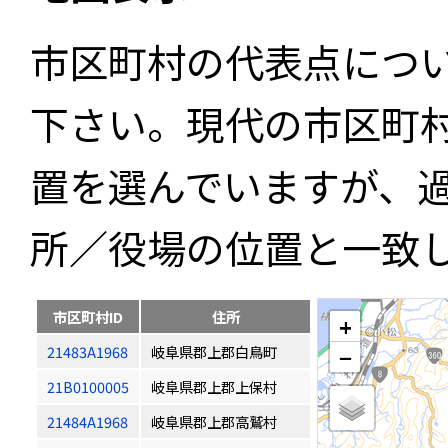
市区町村の代表点につ
下さい。現代の市区町
置を選んでいますが、
所／役場の位置と一致
市区町村ID
住所
+
21483A1968
岐阜県郡上郡白鳥町
−
21B0100005
岐阜県郡上郡上保村
21484A1968
岐阜県郡上郡高鷲村