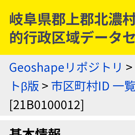
岐阜県郡上郡北濃村 [2
的行政区域データセ
Geoshapeリポジトリ
>
トβ版
>
市区町村ID 一
[21B0100012]
基本情報