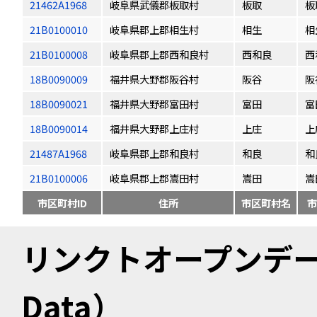
21462A1968
岐阜県武儀郡板取村
板取
板
21B0100010
岐阜県郡上郡相生村
相生
相
21B0100008
岐阜県郡上郡西和良村
西和良
西
18B0090009
福井県大野郡阪谷村
阪谷
阪
18B0090021
福井県大野郡富田村
富田
富
18B0090014
福井県大野郡上庄村
上庄
上
21487A1968
岐阜県郡上郡和良村
和良
和
21B0100006
岐阜県郡上郡嵩田村
嵩田
嵩
市区町村ID
住所
市区町村名
市
リンクトオープンデータ（
Data）