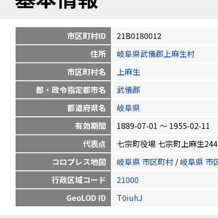
市区町村ID
21B0180012
住所
岐阜県武儀郡上麻生村
市区町村名
上麻生
郡・政令指定都市名
武儀郡
都道府県名
岐阜県
有効期間
1889-07-01 〜 1955-02-11
代表点
七宗町役場 七宗町上麻生2442-3 3
コロプレス地図
岐阜県 市区町村
/
岐阜県 市
行政区域コード
21000
GeoLOD ID
T0iuhJ