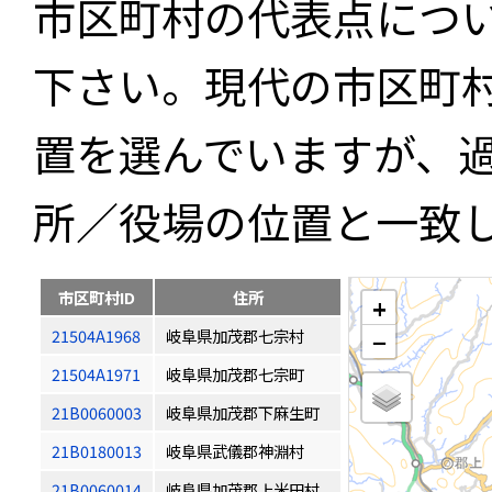
市区町村の代表点につ
下さい。現代の市区町
置を選んでいますが、
所／役場の位置と一致
市区町村ID
住所
+
21504A1968
岐阜県加茂郡七宗村
−
21504A1971
岐阜県加茂郡七宗町
21B0060003
岐阜県加茂郡下麻生町
21B0180013
岐阜県武儀郡神淵村
21B0060014
岐阜県加茂郡上米田村