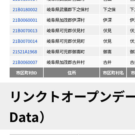
21B0180002
岐阜県武儀郡下之保村
下之保
下
21B0060001
岐阜県加茂郡伊深村
伊深
伊
21B0070013
岐阜県可児郡伏見村
伏見
伏
21B0070014
岐阜県可児郡伏見町
伏見
伏
21521A1968
岐阜県可児郡御嵩町
御嵩
御
21B0060007
岐阜県加茂郡古井村
古井
古
市区町村ID
住所
市区町村名
市
リンクトオープンデータ（
Data）