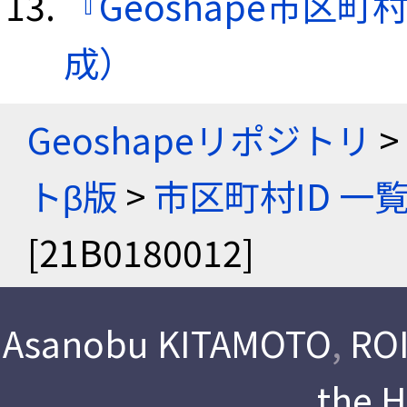
『Geoshape市区町
成）
Geoshapeリポジトリ
>
トβ版
>
市区町村ID 一
[21B0180012]
Asanobu KITAMOTO
,
ROI
the 