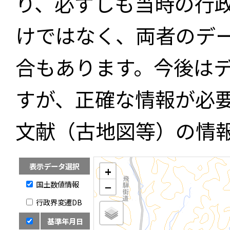
り、必ずしも当時の行
けではなく、両者のデ
合もあります。今後は
すが、正確な情報が必
文献（古地図等）の情
表示データ選択
+
国土数値情報
−
行政界変遷DB
基準年月日