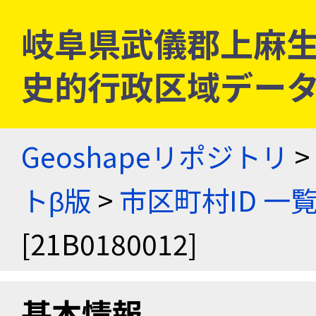
岐阜県武儀郡上麻生村 [
史的行政区域データ
Geoshapeリポジトリ
>
トβ版
>
市区町村ID 一
[21B0180012]
基本情報