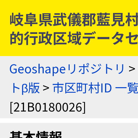
岐阜県武儀郡藍見村 [2
的行政区域データセ
Geoshapeリポジトリ
>
トβ版
>
市区町村ID 一
[21B0180026]
基本情報