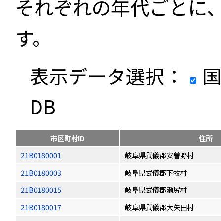
それぞれの年代ごとに
す。
表示データ選択：
国
DB
市区町村ID
住所
21B0180001
岐阜県武儀郡安曽野村
21B0180003
岐阜県武儀郡下牧村
21B0180015
岐阜県武儀郡瀬尻村
21B0180017
岐阜県武儀郡大矢田村