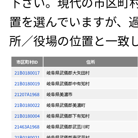
下さい。現代の市区町
置を選んでいますが、
所／役場の位置と一致
市区町村ID
住所
21B0180017
岐阜県武儀郡大矢田村
21B0180019
岐阜県武儀郡中有知村
21207A1968
岐阜県美濃市
21B0180022
岐阜県武儀郡美濃町
21B0180004
岐阜県武儀郡下有知村
21463A1968
岐阜県武儀郡武芸川町
21B0180021
岐阜県武儀郡南武芸村