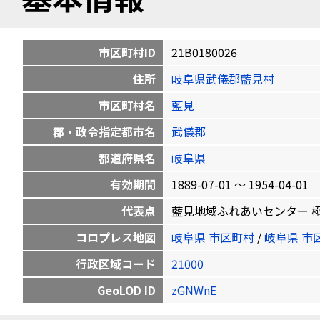
市区町村ID
21B0180026
住所
岐阜県武儀郡藍見村
市区町村名
藍見
郡・政令指定都市名
武儀郡
都道府県名
岐阜県
有効期間
1889-07-01 〜 1954-04-01
代表点
藍見地域ふれあいセンター 極楽寺797
コロプレス地図
岐阜県 市区町村
/
岐阜県 市
行政区域コード
21000
GeoLOD ID
zGNWnE