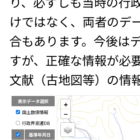
り、必ずしも当時の行
けではなく、両者のデ
合もあります。今後は
すが、正確な情報が必
文献（古地図等）の情
表示データ選択
+
国土数値情報
−
行政界変遷DB
基準年月日