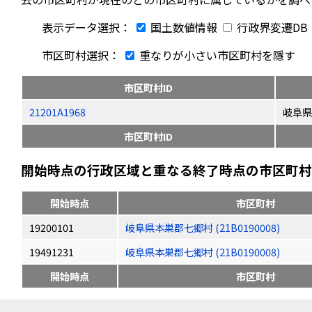
表示データ選択：
国土数値情報
行政界変遷DB
市区町村選択：
重なりが小さい市区町村を隱す
市区町村ID
21201A1968
岐阜県
市区町村ID
開始時点の行政区域と重なる終了時点の市区町村（
開始時点
市区町村
19200101
岐阜県本巣郡七郷村 (21B0190008)
19491231
岐阜県本巣郡七郷村 (21B0190008)
開始時点
市区町村