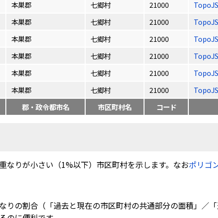
本巣郡
七郷村
21000
TopoJ
本巣郡
七郷村
21000
TopoJ
本巣郡
七郷村
21000
TopoJ
本巣郡
七郷村
21000
TopoJ
本巣郡
七郷村
21000
TopoJ
本巣郡
七郷村
21000
TopoJ
郡・政令都市名
市区町村名
コード
重なりが小さい（1%以下）市区町村を示します。なお
ポリゴ
なりの割合（「過去と現在の市区町村の共通部分の面積」／「
るのに便利です。