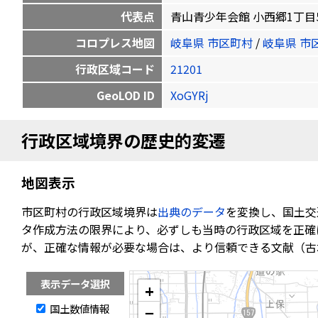
代表点
青山青少年会館 小西郷1丁目56番地2
コロプレス地図
岐阜県 市区町村
/
岐阜県 市
行政区域コード
21201
GeoLOD ID
XoGYRj
行政区域境界の歴史的変遷
地図表示
市区町村の行政区域境界は
出典のデータ
を変換し、国土交
タ作成方法の限界により、必ずしも当時の行政区域を正確
が、正確な情報が必要な場合は、より信頼できる文献（古
表示データ選択
+
国土数値情報
−