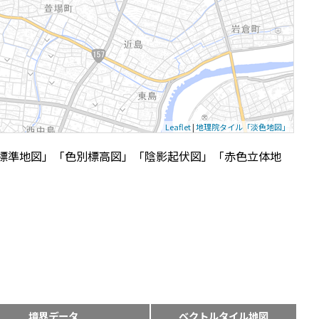
Leaflet
|
地理院タイル「淡色地図」
標準地図」「色別標高図」「陰影起伏図」「赤色立体地
境界データ
ベクトルタイル地図