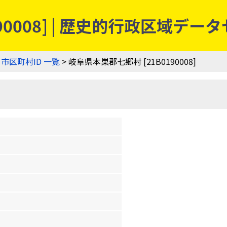
90008] | 歴史的行政区域デー
>
市区町村ID 一覧
> 岐阜県本巣郡七郷村 [21B0190008]