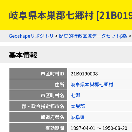
岐阜県本巣郡七郷村 [21B01
Geoshapeリポジトリ
>
歴史的行政区域データセットβ版
基本情報
市区町村ID
21B0190008
住所
岐阜県本巣郡七郷村
市区町村名
七郷
郡・政令指定都市名
本巣郡
都道府県名
岐阜県
有効期間
1897-04-01 〜 1950-08-20