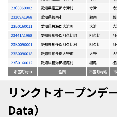
23C0060002
愛知県幡豆郡寺津村
寺津
寺
23209A1968
愛知県碧南市
碧南
碧
23B0160011
愛知県碧海郡大浜町
大浜
大
23441A1968
愛知県知多郡阿久比町
阿久比
阿
23B0090001
愛知県知多郡阿久比村
阿久比
阿
23B0090018
愛知県知多郡大野町
大野
大
23B0160012
愛知県碧海郡棚尾村
棚尾
棚
市区町村ID
住所
市区町村名
市
リンクトオープンデータ（
Data）