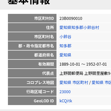
市区町村ID
23B0090010
住所
愛知県知多郡小鈴谷村
市区町村名
小鈴谷
郡・政令指定都市名
知多郡
都道府県名
愛知県
有効期間
1889-10-01 〜 1952-07-01
代表点
上野間郵便局 上野間里屋敷9-7 34.
コロプレス地図
愛知県 市区町村
/
愛知県 市
行政区域コード
23000
GeoLOD ID
kCQitk