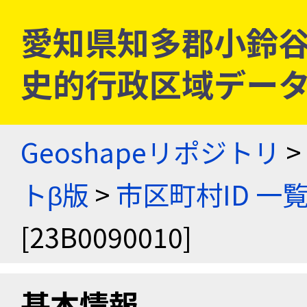
愛知県知多郡小鈴谷村 [
史的行政区域データ
Geoshapeリポジトリ
>
トβ版
>
市区町村ID 一
[23B0090010]
基本情報