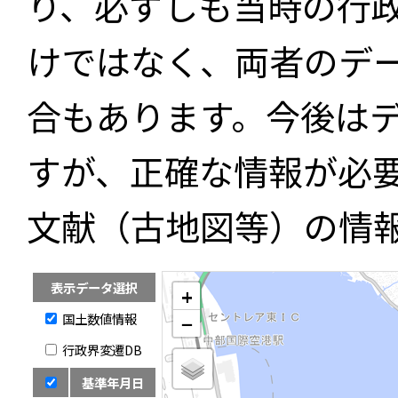
り、必ずしも当時の行
けではなく、両者のデ
合もあります。今後は
すが、正確な情報が必
文献（古地図等）の情
表示データ選択
+
国土数値情報
−
行政界変遷DB
基準年月日