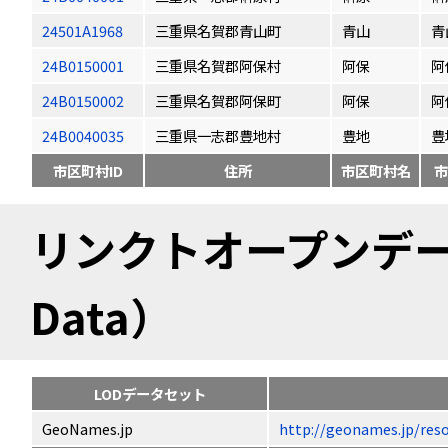
24501A1968
三重県名賀郡青山町
青山
青
24B0150001
三重県名賀郡阿保村
阿保
阿
24B0150002
三重県名賀郡阿保町
阿保
阿
24B0040035
三重県一志郡豊地村
豊地
豊
市区町村ID
住所
市区町村名
市
リンクトオープンデータ（
Data）
LODデータセット
GeoNames.jp
http://geonames.jp