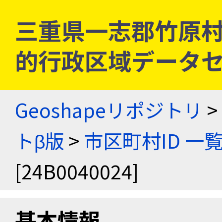
三重県一志郡竹原村 [2
的行政区域データセ
Geoshapeリポジトリ
>
トβ版
>
市区町村ID 一
[24B0040024]
基本情報