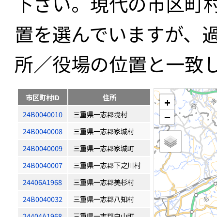
下さい。現代の市区町
置を選んでいますが、
所／役場の位置と一致
市区町村ID
住所
+
24B0040010
三重県一志郡境村
−
24B0040008
三重県一志郡家城村
24B0040009
三重県一志郡家城町
24B0040007
三重県一志郡下之川村
24406A1968
三重県一志郡美杉村
24B0040032
三重県一志郡八知村
24404A1968
三重県一志郡白山町