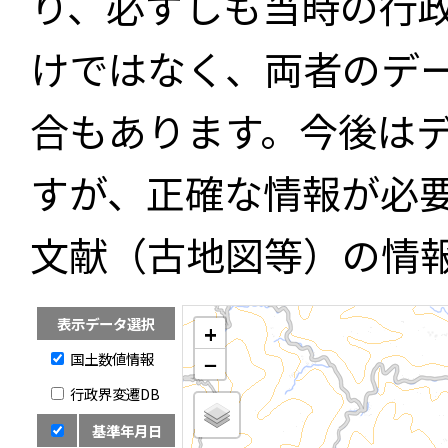
り、必ずしも当時の行
けではなく、両者のデ
合もあります。今後は
すが、正確な情報が必
文献（古地図等）の情
表示データ選択
+
国土数値情報
−
行政界変遷DB
基準年月日