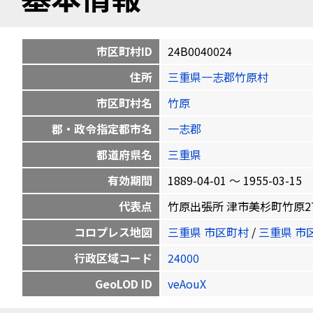
市区町村ID
24B0040024
住所
三重県一志郡竹原村
市区町村名
竹原
郡・政令指定都市名
一志郡
都道府県名
三重県
有効期間
1889-04-01 〜 1955-03-15
代表点
竹原出張所 津市美杉町竹原2777 3
コロプレス地図
三重県 市区町村
/
三重県 市
行政区域コード
24000
GeoLOD ID
veAouX