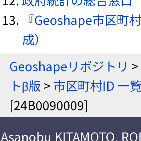
政府統計の総合窓口（e
『Geoshape市区町
成）
Geoshapeリポジトリ
>
トβ版
>
市区町村ID 一
[24B0090009]
Asanobu KITAMOTO
,
ROI