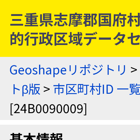
三重県志摩郡国府村 [2
的行政区域データセ
Geoshapeリポジトリ
>
トβ版
>
市区町村ID 一
[24B0090009]
基本情報