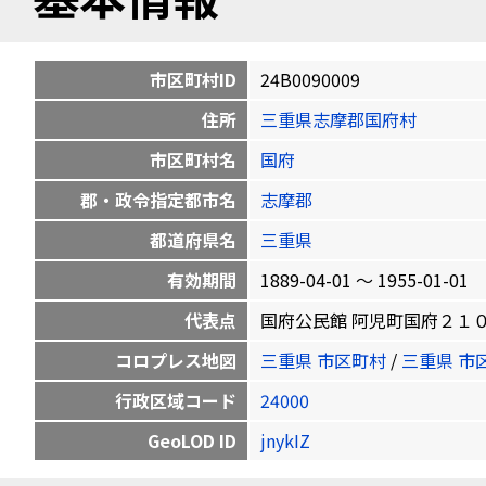
市区町村ID
24B0090009
住所
三重県志摩郡国府村
市区町村名
国府
郡・政令指定都市名
志摩郡
都道府県名
三重県
有効期間
1889-04-01 〜 1955-01-01
代表点
国府公民館 阿児町国府２１０８番地 
コロプレス地図
三重県 市区町村
/
三重県 市
行政区域コード
24000
GeoLOD ID
jnykIZ