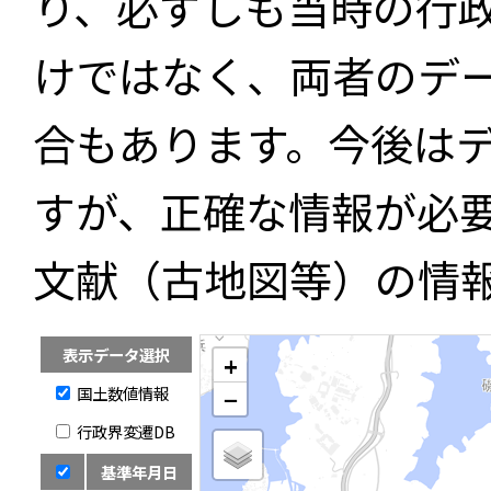
り、必ずしも当時の行
けではなく、両者のデ
合もあります。今後は
すが、正確な情報が必
文献（古地図等）の情
表示データ選択
+
国土数値情報
−
行政界変遷DB
基準年月日