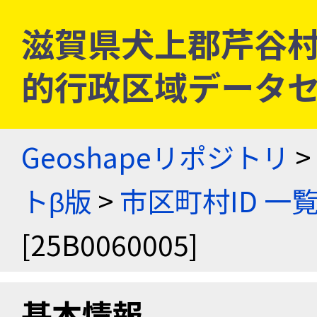
滋賀県犬上郡芹谷村 [2
的行政区域データセ
Geoshapeリポジトリ
>
トβ版
>
市区町村ID 一
[25B0060005]
基本情報