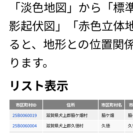
「淡色地図」から「標
影起伏図」「赤色立体
ると、地形との位置関
ります。
リスト表示
市区町村ID
住所
市区町村名
市
25B0060019
滋賀県犬上郡脇ケ畑村
脇ケ畑
脇
25B0060004
滋賀県犬上郡久徳村
久徳
久