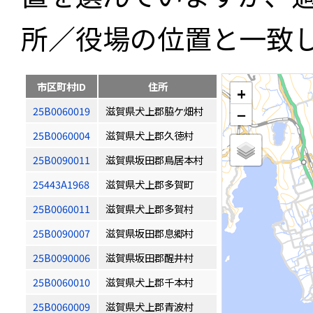
所／役場の位置と一致
市区町村ID
住所
+
25B0060019
滋賀県犬上郡脇ケ畑村
−
25B0060004
滋賀県犬上郡久徳村
25B0090011
滋賀県坂田郡鳥居本村
25443A1968
滋賀県犬上郡多賀町
25B0060011
滋賀県犬上郡多賀村
25B0090007
滋賀県坂田郡息郷村
25B0090006
滋賀県坂田郡醒井村
25B0060010
滋賀県犬上郡千本村
25B0060009
滋賀県犬上郡青波村