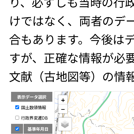
り、必ずしも当時の行
けではなく、両者のデ
合もあります。今後は
すが、正確な情報が必
文献（古地図等）の情
表示データ選択
+
国土数値情報
−
行政界変遷DB
基準年月日