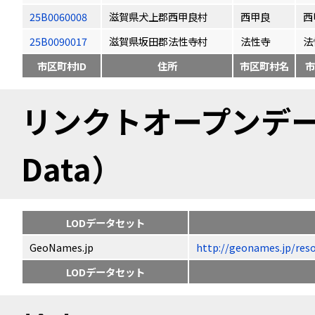
25B0060008
滋賀県犬上郡西甲良村
西甲良
西
25B0090017
滋賀県坂田郡法性寺村
法性寺
法
市区町村ID
住所
市区町村名
市
リンクトオープンデータ（
Data）
LODデータセット
GeoNames.jp
http://geonames.jp
LODデータセット