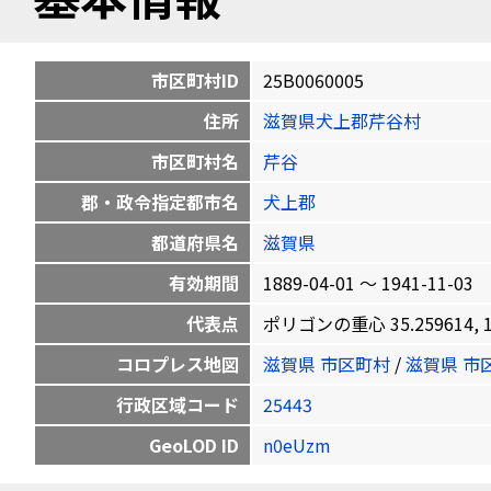
市区町村ID
25B0060005
住所
滋賀県犬上郡芹谷村
市区町村名
芹谷
郡・政令指定都市名
犬上郡
都道府県名
滋賀県
有効期間
1889-04-01 〜 1941-11-03
代表点
ポリゴンの重心 35.259614, 13
コロプレス地図
滋賀県 市区町村
/
滋賀県 市
行政区域コード
25443
GeoLOD ID
n0eUzm