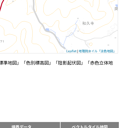
Leaflet
|
地理院タイル「淡色地図」
標準地図」「色別標高図」「陰影起伏図」「赤色立体地
境界データ
ベクトルタイル地図