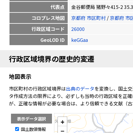
代表点
金谷郵便局 猪野々415-2 35.325
コロプレス地図
京都府 市区町村
/
京都府 市
行政区域コード
26000
GeoLOD ID
keGGaa
行政区域境界の歴史的変遷
地図表示
市区町村の行政区域境界は
出典のデータ
を変換し、国土交
タ作成方法の限界により、必ずしも当時の行政区域を正確
が、正確な情報が必要な場合は、より信頼できる文献（古
表示データ選択
+
国土数値情報
−