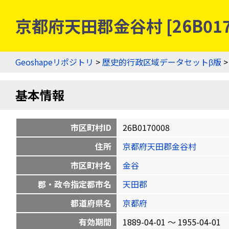
京都府天田郡金谷村 [26B01
Geoshapeリポジトリ
>
歴史的行政区域データセットβ版
基本情報
市区町村ID
26B0170008
住所
京都府天田郡金谷村
市区町村名
金谷
郡・政令指定都市名
天田郡
都道府県名
京都府
有効期間
1889-04-01 〜 1955-04-01