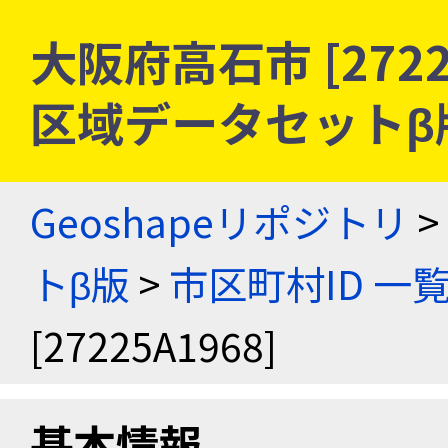
大阪府高石市 [2722
区域データセットβ
Geoshapeリポジトリ
>
トβ版
>
市区町村ID 一
[27225A1968]
基本情報