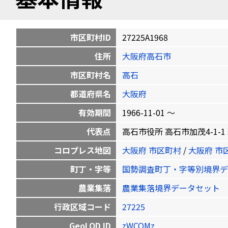
市区町村ID
27225A1968
住所
大阪府高石市
市区町村名
高石
都道府県名
大阪府
有効期間
1966-11-01 〜
代表点
高石市役所 高石市加茂4-1-1 34.
コロプレス地図
大阪府 市区町村
/
大阪府 市
町丁・字等
国勢調査町丁・字等別境界デ
農業集落
農業集落境界データセット
行政区域コード
27225
GeoLOD ID
zWCQMz