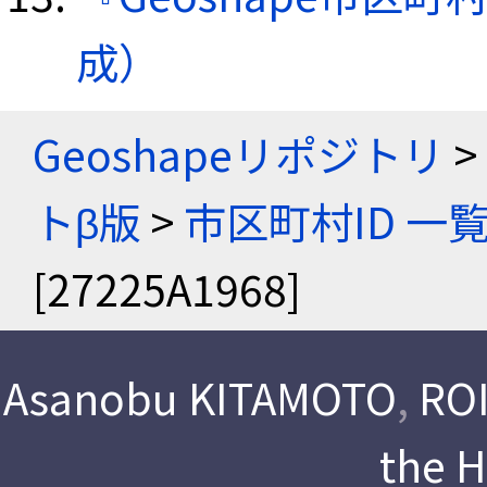
成）
Geoshapeリポジトリ
>
トβ版
>
市区町村ID 一
[27225A1968]
Asanobu KITAMOTO
,
ROI
the 