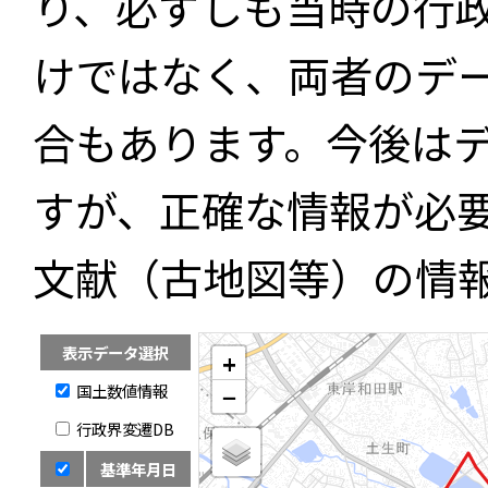
り、必ずしも当時の行
けではなく、両者のデ
合もあります。今後は
すが、正確な情報が必
文献（古地図等）の情
表示データ選択
+
国土数値情報
−
行政界変遷DB
基準年月日