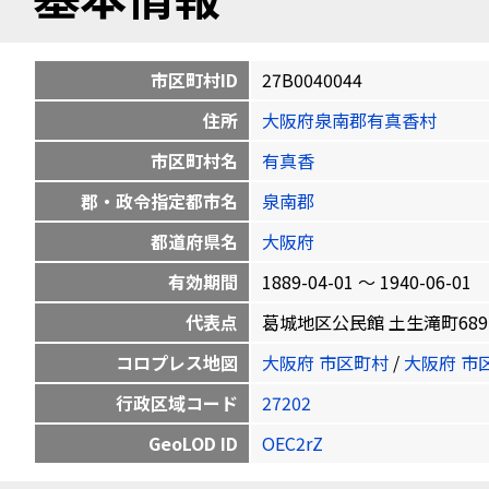
市区町村ID
27B0040044
住所
大阪府泉南郡有真香村
市区町村名
有真香
郡・政令指定都市名
泉南郡
都道府県名
大阪府
有効期間
1889-04-01 〜 1940-06-01
代表点
葛城地区公民館 土生滝町689－1 3
コロプレス地図
大阪府 市区町村
/
大阪府 市
行政区域コード
27202
GeoLOD ID
OEC2rZ