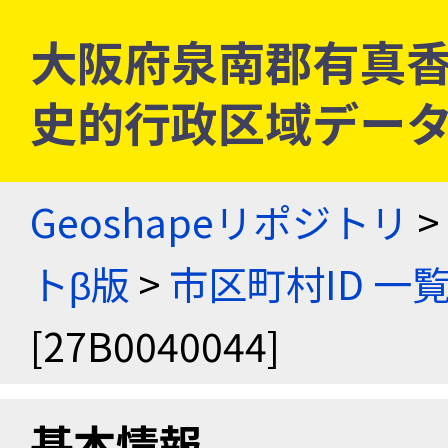
大阪府泉南郡有真香村 [
史的行政区域データ
Geoshapeリポジトリ
>
トβ版
>
市区町村ID 一
[27B0040044]
基本情報