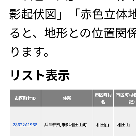
影起伏図」「赤色立体
ると、地形との位置関
ります。
リスト表示
市区町村
市区町村
市区町村ID
住所
名
記
28622A1968
兵庫県朝来郡和田山町
和田山
和田山