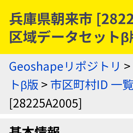
兵庫県朝来市 [2822
区域データセットβ
Geoshapeリポジトリ
>
トβ版
>
市区町村ID 一
[28225A2005]
基本情報