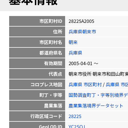
市区町村ID
28225A2005
住所
兵庫県朝来市
市区町村名
朝来
都道府県名
兵庫県
有効期間
2005-04-01 〜
代表点
朝来市役所 朝来市和田山町東谷213-
コロプレス地図
兵庫県 市区町村
/
兵庫県 市
町丁・字等
国勢調査町丁・字等別境界デ
農業集落
農業集落境界データセット
行政区域コード
28225
GeoLOD ID
YC2SOJ