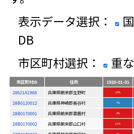
表示データ選択：
国
DB
市区町村選択：
重な
市区町村ID
住所
1920-01-01
28621A1968
兵庫県朝来郡生野町
20%
28B0120012
兵庫県神崎郡長谷村
7%
28B0170001
兵庫県朝来郡粟鹿村
3%
28B0170002
兵庫県朝来郡山口村
21%