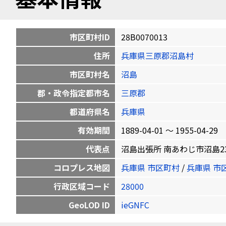
市区町村ID
28B0070013
住所
兵庫県三原郡沼島村
市区町村名
沼島
郡・政令指定都市名
三原郡
都道府県名
兵庫県
有効期間
1889-04-01 〜 1955-04-29
代表点
沼島出張所 南あわじ市沼島2368-1 
コロプレス地図
兵庫県 市区町村
/
兵庫県 市
行政区域コード
28000
GeoLOD ID
ieGNFC