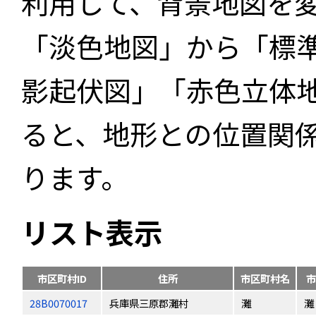
利用して、背景地図を
「淡色地図」から「標
影起伏図」「赤色立体
ると、地形との位置関
ります。
リスト表示
市区町村ID
住所
市区町村名
市
28B0070017
兵庫県三原郡灘村
灘
灘