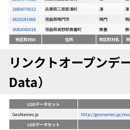
28B0070022
兵庫県三原郡湊町
湊
湊
36202A1968
徳島県鳴門市
鳴門
鳴
36B0080018
徳島県板野郡撫養町
撫養
撫
市区町村ID
住所
市区町村名
市
リンクトオープンデータ（
Data）
LODデータセット
GeoNames.jp
http://geonames.jp
LODデータセット