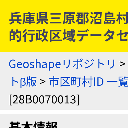
兵庫県三原郡沼島村 [2
的行政区域データセ
Geoshapeリポジトリ
>
トβ版
>
市区町村ID 一
[28B0070013]
基本情報