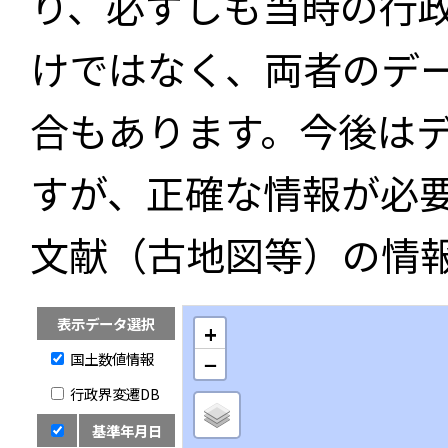
り、必ずしも当時の行
けではなく、両者のデ
合もあります。今後は
すが、正確な情報が必
文献（古地図等）の情
表示データ選択
+
国土数値情報
−
行政界変遷DB
基準年月日