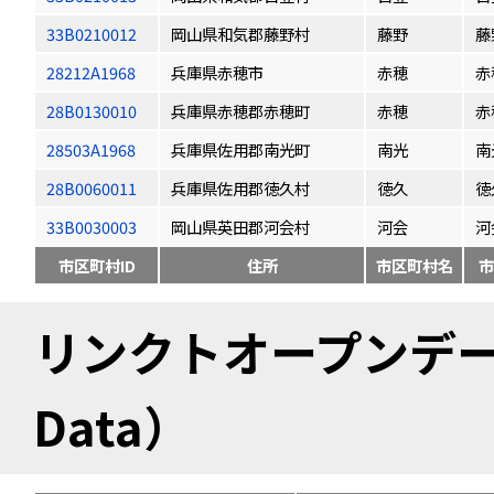
33B0210012
岡山県和気郡藤野村
藤野
藤
28212A1968
兵庫県赤穂市
赤穂
赤
28B0130010
兵庫県赤穂郡赤穂町
赤穂
赤
28503A1968
兵庫県佐用郡南光町
南光
南
28B0060011
兵庫県佐用郡徳久村
徳久
徳
33B0030003
岡山県英田郡河会村
河会
河
市区町村ID
住所
市区町村名
市
リンクトオープンデータ（
Data）