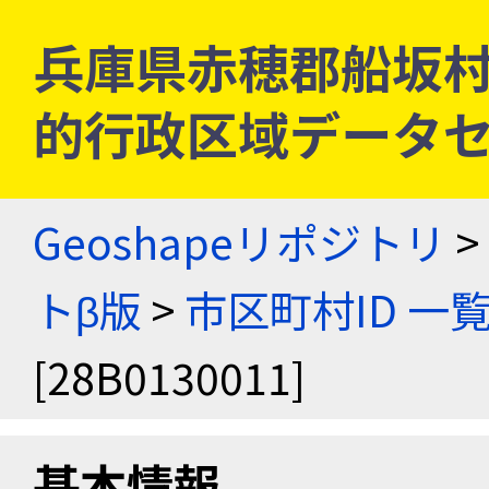
兵庫県赤穂郡船坂村 [2
的行政区域データセ
Geoshapeリポジトリ
>
トβ版
>
市区町村ID 一
[28B0130011]
基本情報