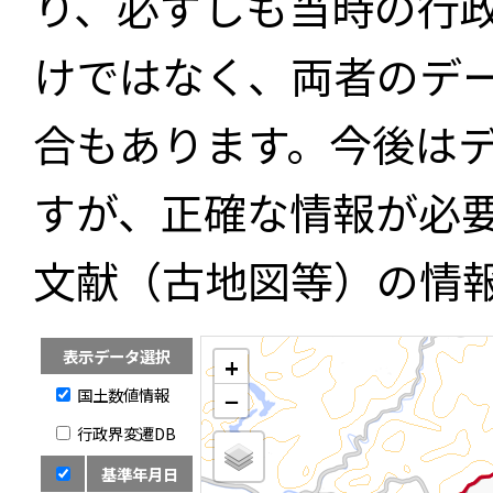
り、必ずしも当時の行
けではなく、両者のデ
合もあります。今後は
すが、正確な情報が必
文献（古地図等）の情
表示データ選択
+
国土数値情報
−
行政界変遷DB
基準年月日