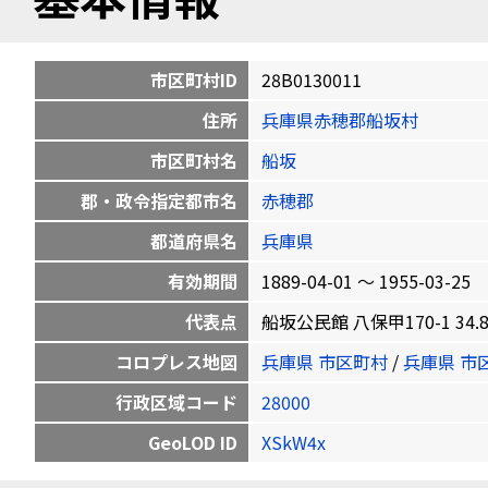
市区町村ID
28B0130011
住所
兵庫県赤穂郡船坂村
市区町村名
船坂
郡・政令指定都市名
赤穂郡
都道府県名
兵庫県
有効期間
1889-04-01 〜 1955-03-25
代表点
船坂公民館 八保甲170-1 34.871
コロプレス地図
兵庫県 市区町村
/
兵庫県 市
行政区域コード
28000
GeoLOD ID
XSkW4x