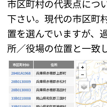
市区町村の代表点につ
下さい。現代の市区町
置を選んでいますが、
所／役場の位置と一致
市区町村ID
住所
+
28481A1968
兵庫県赤穂郡上郡町
−
28B0130009
兵庫県赤穂郡赤松村
28B0130003
兵庫県赤穂郡高田村
33B0210008
岡山県和気郡三国村
33B0210010
岡山県和気郡神根村