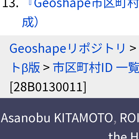
『Geoshape市区町
成）
Geoshapeリポジトリ
>
トβ版
>
市区町村ID 一
[28B0130011]
Asanobu KITAMOTO
,
ROI
the 