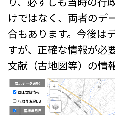
り、必ずしも当時の行
けではなく、両者のデ
合もあります。今後は
すが、正確な情報が必
文献（古地図等）の情
表示データ選択
+
国土数値情報
−
行政界変遷DB
基準年月日