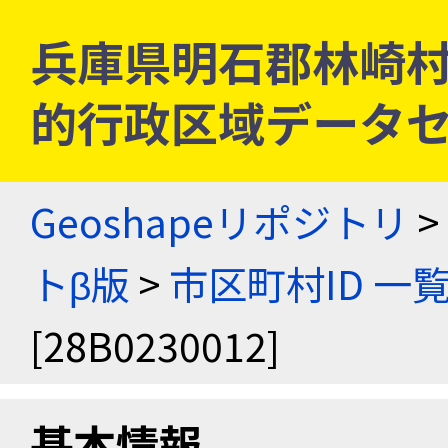
兵庫県明石郡林崎村 [2
的行政区域データセ
Geoshapeリポジトリ
>
トβ版
>
市区町村ID 一
[28B0230012]
基本情報