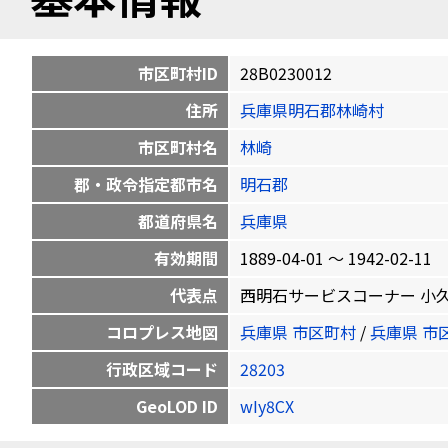
市区町村ID
28B0230012
住所
兵庫県明石郡林崎村
市区町村名
林崎
郡・政令指定都市名
明石郡
都道府県名
兵庫県
有効期間
1889-04-01 〜 1942-02-11
代表点
西明石サービスコーナー 小久保2-7-
コロプレス地図
兵庫県 市区町村
/
兵庫県 市
行政区域コード
28203
GeoLOD ID
wIy8CX