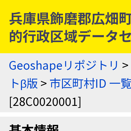
兵庫県飾磨郡広畑町 [2
的行政区域データセ
Geoshapeリポジトリ
>
トβ版
>
市区町村ID 一
[28C0020001]
基本情報