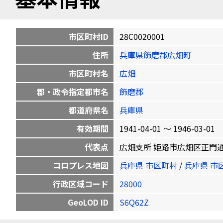
市区町村ID
28C0020001
住所
兵庫県飾磨郡広畑町
市区町村名
広畑
郡・政令指定都市名
飾磨郡
都道府県名
兵庫県
有効期間
1941-04-01 〜 1946-03-01
代表点
広畑支所 姫路市広畑区正門通1-7-3 
コロプレス地図
兵庫県 市区町村
/
兵庫県 市
行政区域コード
28000
GeoLOD ID
S6Q62Z