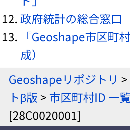
ド」
政府統計の総合窓口（e
『Geoshape市区町
成）
Geoshapeリポジトリ
>
トβ版
>
市区町村ID 一
[28C0020001]