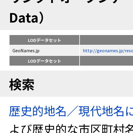
Data）
LODデータセット
GeoNames.jp
http://geonames.jp
LODデータセット
検索
歴史的地名／現代地名
よび歴史的な市区町村