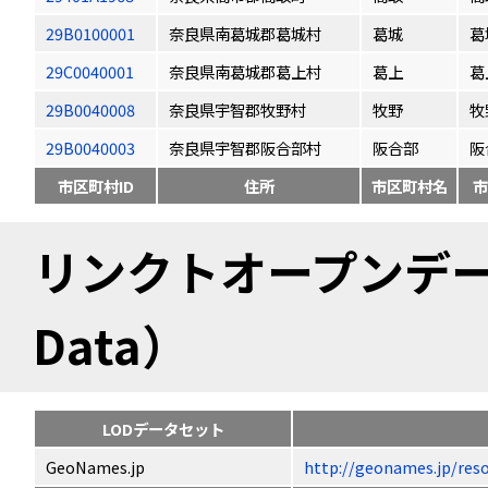
29B0100001
奈良県南葛城郡葛城村
葛城
葛
29C0040001
奈良県南葛城郡葛上村
葛上
葛
29B0040008
奈良県宇智郡牧野村
牧野
牧
29B0040003
奈良県宇智郡阪合部村
阪合部
阪
市区町村ID
住所
市区町村名
市
リンクトオープンデータ（
Data）
LODデータセット
GeoNames.jp
http://geonames.jp