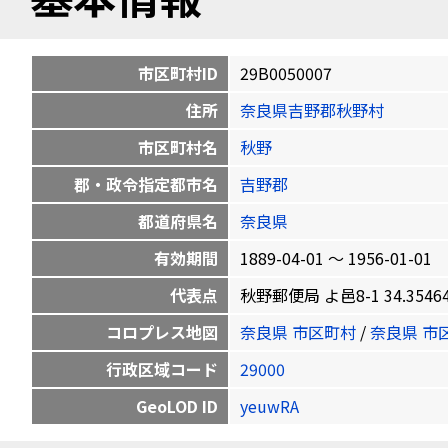
市区町村ID
29B0050007
住所
奈良県吉野郡秋野村
市区町村名
秋野
郡・政令指定都市名
吉野郡
都道府県名
奈良県
有効期間
1889-04-01 〜 1956-01-01
代表点
秋野郵便局 よ邑8-1 34.354644
コロプレス地図
奈良県 市区町村
/
奈良県 市
行政区域コード
29000
GeoLOD ID
yeuwRA