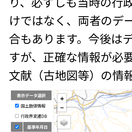
り、必ずしも当時の行
けではなく、両者のデ
合もあります。今後は
すが、正確な情報が必
文献（古地図等）の情
表示データ選択
+
国土数値情報
−
行政界変遷DB
基準年月日