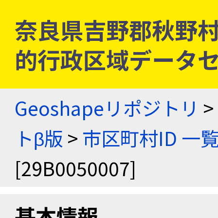
奈良県吉野郡秋野村 [2
的行政区域データセ
Geoshapeリポジトリ
>
トβ版
>
市区町村ID 一
[29B0050007]
基本情報