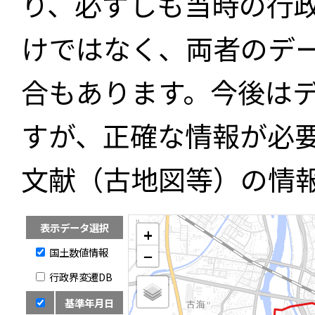
り、必ずしも当時の行
けではなく、両者のデ
合もあります。今後は
すが、正確な情報が必
文献（古地図等）の情
表示データ選択
+
国土数値情報
−
行政界変遷DB
基準年月日