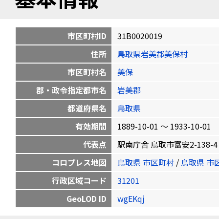
市区町村ID
31B0020019
住所
鳥取県岩美郡美保村
市区町村名
美保
郡・政令指定都市名
岩美郡
都道府県名
鳥取県
有効期間
1889-10-01 〜 1933-10-01
代表点
駅南庁舎 鳥取市富安2-138-4 35.
コロプレス地図
鳥取県 市区町村
/
鳥取県 市
行政区域コード
31201
GeoLOD ID
wgEKqj