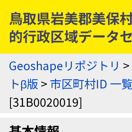
鳥取県岩美郡美保村 [3
的行政区域データセ
Geoshapeリポジトリ
>
トβ版
>
市区町村ID 一
[31B0020019]
基本情報