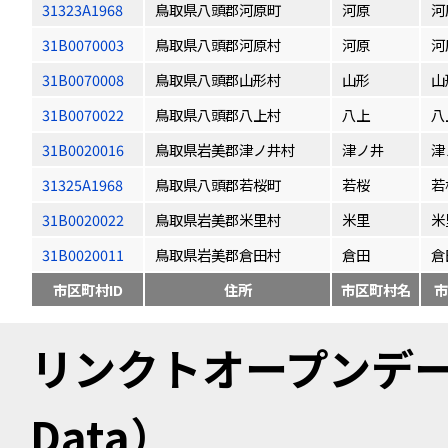
31323A1968
鳥取県八頭郡河原町
河原
河
31B0070003
鳥取県八頭郡河原村
河原
河
31B0070008
鳥取県八頭郡山形村
山形
山
31B0070022
鳥取県八頭郡八上村
八上
八
31B0020016
鳥取県岩美郡津ノ井村
津ノ井
津
31325A1968
鳥取県八頭郡若桜町
若桜
若
31B0020022
鳥取県岩美郡米里村
米里
米
31B0020011
鳥取県岩美郡倉田村
倉田
倉
市区町村ID
住所
市区町村名
市
リンクトオープンデータ（
Data）