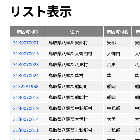
リスト表示
市区町村ID
住所
市区町村名
市
31B0070001
鳥取県八頭郡安部村
安部
安
31B0070015
鳥取県八頭郡大御門村
大御門
大
31B0070023
鳥取県八頭郡八東村
八東
八
31B0070024
鳥取県八頭郡隼村
隼
隼
31322A1968
鳥取県八頭郡船岡町
船岡
船
31B0070013
鳥取県八頭郡船岡村
船岡
船
31B0070019
鳥取県八頭郡中私都村
中私都
中
31B0070014
鳥取県八頭郡大伊村
大伊
大
31B0070011
鳥取県八頭郡上私都村
上私都
上