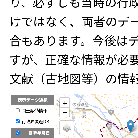
り、必ずしも当時の行
けではなく、両者のデ
合もあります。今後は
すが、正確な情報が必
文献（古地図等）の情
表示データ選択
+
国土数値情報
−
行政界変遷DB
基準年月日