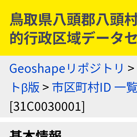
鳥取県八頭郡八頭村 [3
的行政区域データセ
Geoshapeリポジトリ
>
トβ版
>
市区町村ID 一
[31C0030001]
基本情報