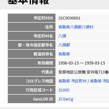
市区町村ID
31C0030001
住所
鳥取県八頭郡八頭村
市区町村名
八頭
郡・政令指定都市名
八頭郡
都道府県名
鳥取県
有効期間
1956-03-15 〜 1959-05-15
代表点
安部地区公民館 安井宿713番地1 3
コロプレス地図
鳥取県 市区町村
/
鳥取県 市
行政区域コード
31000
GeoLOD ID
ZC6wCg