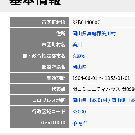
市区町村ID
33B0140007
住所
岡山県真庭郡美川村
市区町村名
美川
郡・政令指定都市名
真庭郡
都道府県名
岡山県
有効期間
1904-06-01 〜 1955-01-01
代表点
関コミュニティハウス 関898番地1 
コロプレス地図
岡山県 市区町村
/
岡山県 市
行政区域コード
33000
GeoLOD ID
qYagiV