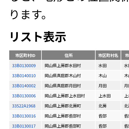
ります。
リスト表示
市区町村ID
住所
市区町村名
市
33B0130009
岡山県上房郡水田村
水田
水
33B0140010
岡山県真庭郡木山村
木山
木
33B0140002
岡山県真庭郡月田村
月田
月
33B0130006
岡山県上房郡上水田村
上水田
上
33522A1968
岡山県上房郡北房町
北房
北
33B0130016
岡山県上房郡呰部村
呰部
呰
33B0130017
岡山県上房郡呰部町
呰部
呰