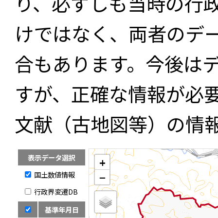
り、必ずしも当時の行
けではなく、両者のデ
合もあります。今後は
すが、正確な情報が必
文献（古地図等）の情
表示データ選択
+
国土数値情報
−
行政界変遷DB
基準年月日