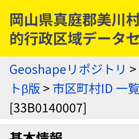
岡山県真庭郡美川村 [3
的行政区域データセ
Geoshapeリポジトリ
>
トβ版
>
市区町村ID 一
[33B0140007]
基本情報