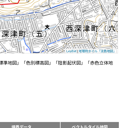
Leaflet
|
地理院タイル「淡色地図」
標準地図」「色別標高図」「陰影起伏図」「赤色立体地
境界データ
ベクトルタイル地図