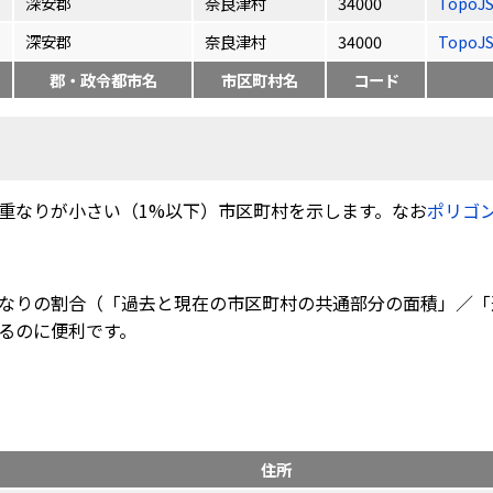
深安郡
奈良津村
34000
TopoJ
深安郡
奈良津村
34000
TopoJ
郡・政令都市名
市区町村名
コード
重なりが小さい（1%以下）市区町村を示します。なお
ポリゴ
なりの割合（「過去と現在の市区町村の共通部分の面積」／「
るのに便利です。
住所