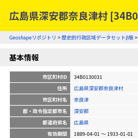
広島県深安郡奈良津村 [34B0
Geoshapeリポジトリ
>
歴史的行政区域データセットβ版
基本情報
市区町村ID
34B0130031
住所
広島県深安郡奈良津村
市区町村名
奈良津
郡・政令指定都市名
深安郡
都道府県名
広島県
有効期間
1889-04-01 〜 1933-01-01