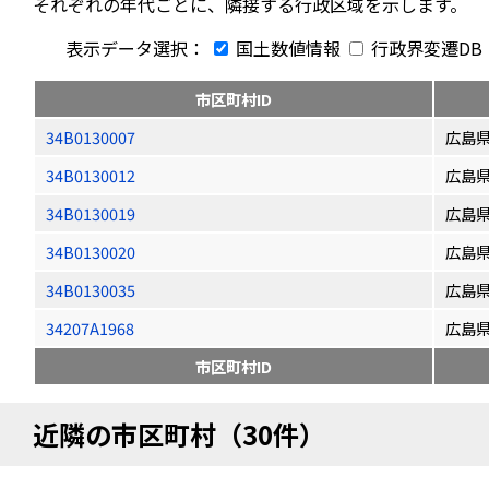
それぞれの年代ごとに、隣接する行政区域を示します。
表示データ選択：
国土数値情報
行政界変遷DB
市区町村ID
34B0130007
広島
34B0130012
広島
34B0130019
広島
34B0130020
広島
34B0130035
広島
34207A1968
広島
市区町村ID
近隣の市区町村（30件）