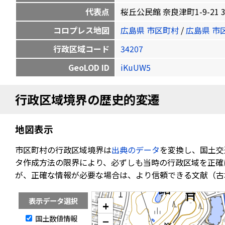
代表点
桜丘公民館 奈良津町1-9-21 34.5
コロプレス地図
広島県 市区町村
/
広島県 市
行政区域コード
34207
GeoLOD ID
iKuUW5
行政区域境界の歴史的変遷
地図表示
市区町村の行政区域境界は
出典のデータ
を変換し、国土交
タ作成方法の限界により、必ずしも当時の行政区域を正確
が、正確な情報が必要な場合は、より信頼できる文献（古
表示データ選択
+
国土数値情報
−