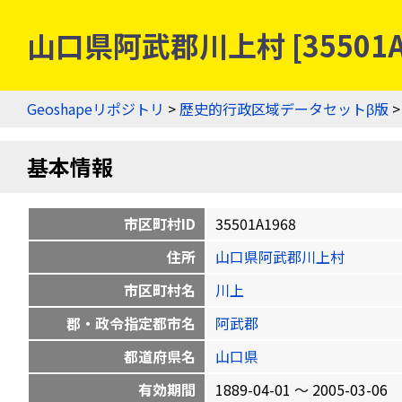
山口県阿武郡川上村 [35501
Geoshapeリポジトリ
>
歴史的行政区域データセットβ版
基本情報
市区町村ID
35501A1968
住所
山口県阿武郡川上村
市区町村名
川上
郡・政令指定都市名
阿武郡
都道府県名
山口県
有効期間
1889-04-01 〜 2005-03-06