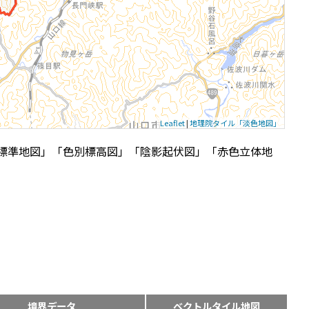
Leaflet
|
地理院タイル「淡色地図」
標準地図」「色別標高図」「陰影起伏図」「赤色立体地
境界データ
ベクトルタイル地図