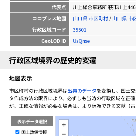
代表点
川上総合事務所 萩市川上4462-1 3
コロプレス地図
山口県 市区町村
/
山口県 市
行政区域コード
35501
GeoLOD ID
UsQnse
行政区域境界の歴史的変遷
地図表示
市区町村の行政区域境界は
出典のデータ
を変換し、国土交
タ作成方法の限界により、必ずしも当時の行政区域を正確
が、正確な情報が必要な場合は、より信頼できる文献（古
表示データ選択
+
国土数値情報
−