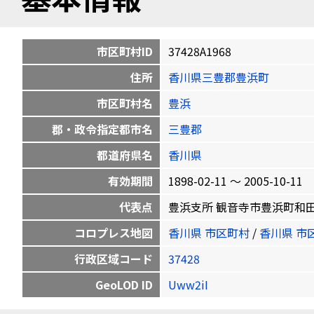
市区町村ID
37428A1968
住所
香川県三豊郡豊浜町
市区町村名
豊浜
郡・政令指定都市名
三豊郡
都道府県名
香川県
有効期間
1898-02-11 〜 2005-10-11
代表点
豊浜支所 観音寺市豊浜町和田浜1531
コロプレス地図
香川県 市区町村
/
香川県 市
行政区域コード
37428
GeoLOD ID
Uww2iI