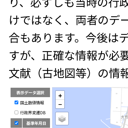
り、必ずしも当時の行
けではなく、両者のデ
合もあります。今後は
すが、正確な情報が必
文献（古地図等）の情
表示データ選択
+
国土数値情報
−
行政界変遷DB
基準年月日