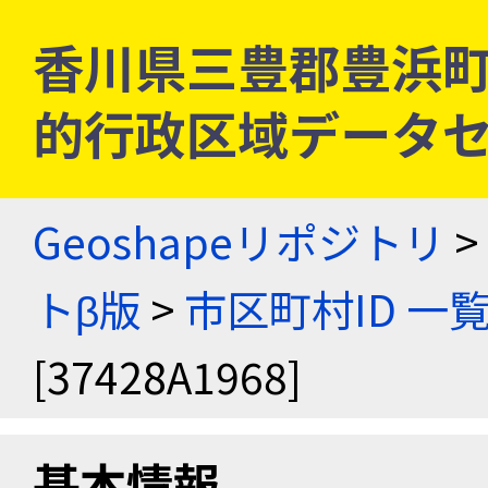
香川県三豊郡豊浜町 [3
的行政区域データセ
Geoshapeリポジトリ
>
トβ版
>
市区町村ID 一
[37428A1968]
基本情報