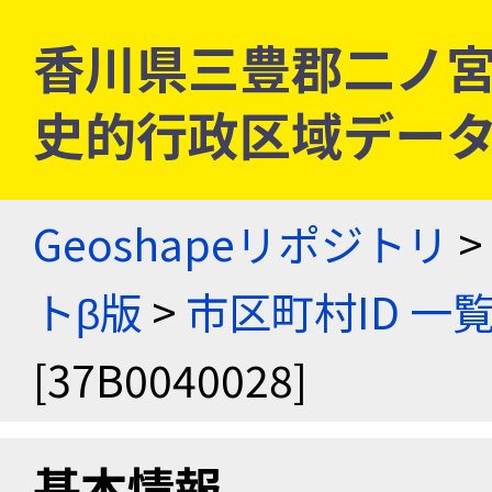
香川県三豊郡二ノ宮村 [
史的行政区域データ
Geoshapeリポジトリ
>
トβ版
>
市区町村ID 一
[37B0040028]
基本情報