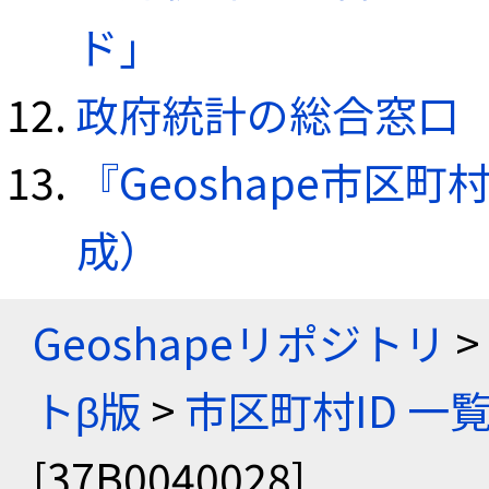
ド」
政府統計の総合窓口（e
『Geoshape市区町
成）
Geoshapeリポジトリ
>
トβ版
>
市区町村ID 一
[37B0040028]