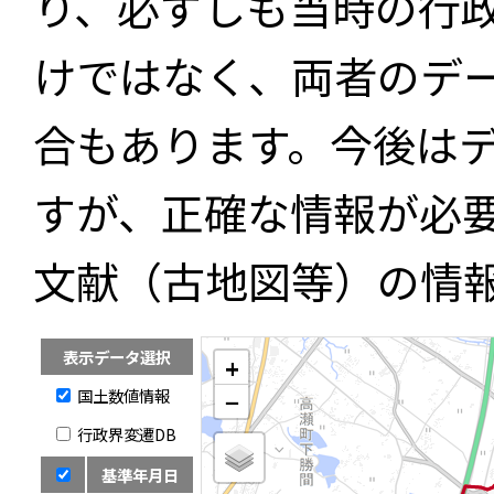
り、必ずしも当時の行
けではなく、両者のデ
合もあります。今後は
すが、正確な情報が必
文献（古地図等）の情
表示データ選択
+
国土数値情報
−
行政界変遷DB
基準年月日