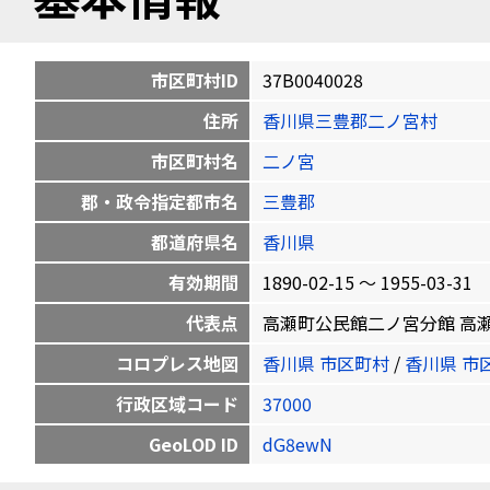
市区町村ID
37B0040028
住所
香川県三豊郡二ノ宮村
市区町村名
二ノ宮
郡・政令指定都市名
三豊郡
都道府県名
香川県
有効期間
1890-02-15 〜 1955-03-31
代表点
高瀬町公民館二ノ宮分館 高瀬町佐股甲
コロプレス地図
香川県 市区町村
/
香川県 市
行政区域コード
37000
GeoLOD ID
dG8ewN