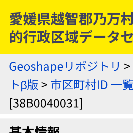
愛媛県越智郡乃万村 [3
的行政区域データセ
Geoshapeリポジトリ
>
トβ版
>
市区町村ID 一
[38B0040031]
基本情報