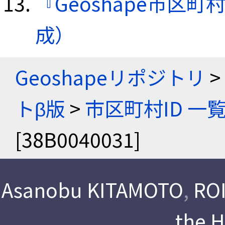
『Geoshape市区町
成）
Geoshapeリポジトリ
>
トβ版
>
市区町村ID 一
[38B0040031]
Asanobu KITAMOTO
,
ROI
the 