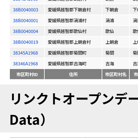
38B0040003
愛媛県越智郡下朝倉村
下朝倉
下
38B0040001
愛媛県越智郡渦浦村
渦浦
渦
38B0040004
愛媛県越智郡歌仙村
歌仙
歌
38B0040019
愛媛県越智郡上朝倉村
上朝倉
上
38345A1968
愛媛県越智郡菊間町
菊間
菊
38346A1968
愛媛県越智郡吉海町
吉海
吉
市区町村ID
住所
市区町村名
市
リンクトオープンデータ（
Data）