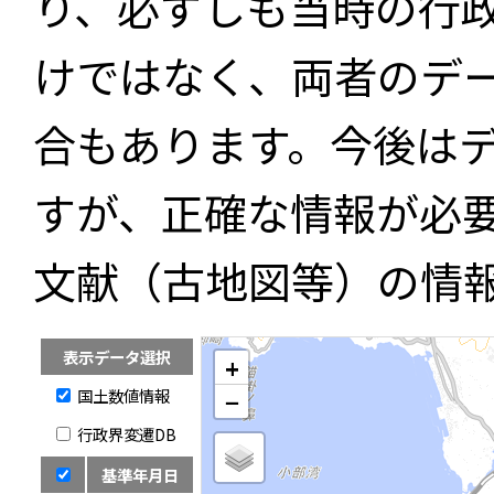
り、必ずしも当時の行
けではなく、両者のデ
合もあります。今後は
すが、正確な情報が必
文献（古地図等）の情
表示データ選択
+
国土数値情報
−
行政界変遷DB
基準年月日