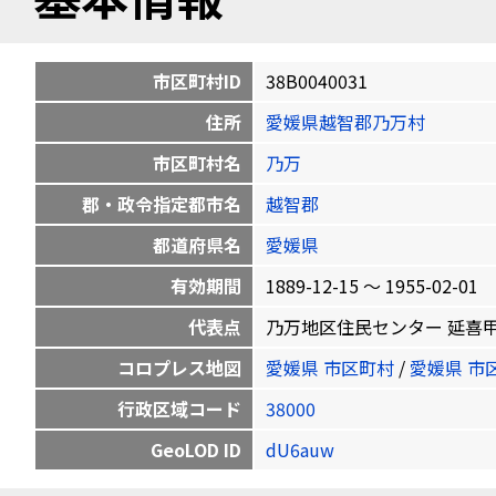
市区町村ID
38B0040031
住所
愛媛県越智郡乃万村
市区町村名
乃万
郡・政令指定都市名
越智郡
都道府県名
愛媛県
有効期間
1889-12-15 〜 1955-02-01
代表点
乃万地区住民センター 延喜甲237-5
コロプレス地図
愛媛県 市区町村
/
愛媛県 市
行政区域コード
38000
GeoLOD ID
dU6auw