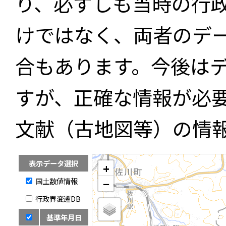
り、必ずしも当時の行
けではなく、両者のデ
合もあります。今後は
すが、正確な情報が必
文献（古地図等）の情
表示データ選択
+
国土数値情報
−
行政界変遷DB
基準年月日