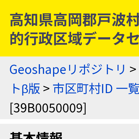
高知県高岡郡戸波村 [3
的行政区域データセ
Geoshapeリポジトリ
>
トβ版
>
市区町村ID 一
[39B0050009]
基本情報