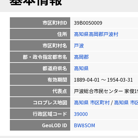
市区町村ID
39B0050009
住所
高知県高岡郡戸波村
市区町村名
戸波
郡・政令指定都市名
高岡郡
都道府県名
高知県
有効期間
1889-04-01 〜 1954-03-31
代表点
戸波総合市民センター 家俊1901 3
コロプレス地図
高知県 市区町村
/
高知県 市
行政区域コード
39000
GeoLOD ID
BW8SOM