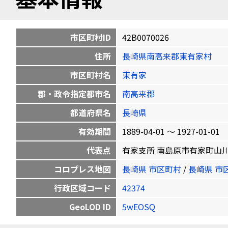
市区町村ID
42B0070026
住所
長崎県南高来郡東有家村
市区町村名
東有家
郡・政令指定都市名
南高来郡
都道府県名
長崎県
有効期間
1889-04-01 〜 1927-01-01
代表点
有家支所 南島原市有家町山川58 32
コロプレス地図
長崎県 市区町村
/
長崎県 市
行政区域コード
42374
GeoLOD ID
5wEOSQ