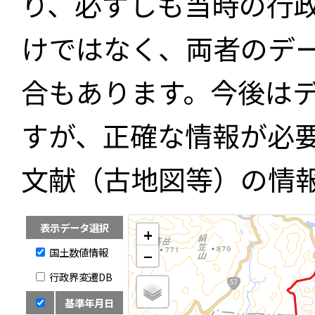
り、必ずしも当時の行
けではなく、両者のデ
合もあります。今後は
すが、正確な情報が必
文献（古地図等）の情
表示データ選択
+
国土数値情報
−
行政界変遷DB
基準年月日