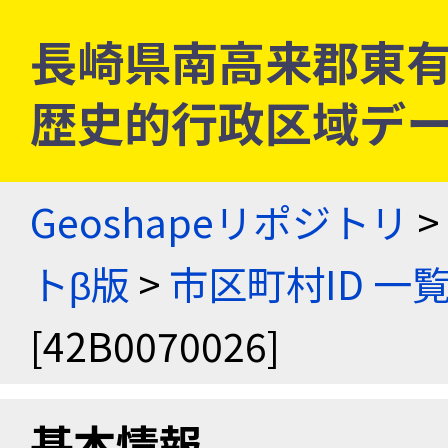
長崎県南高来郡東有家村 
歴史的行政区域デー
Geoshapeリポジトリ
>
トβ版
>
市区町村ID 一
[42B0070026]
基本情報