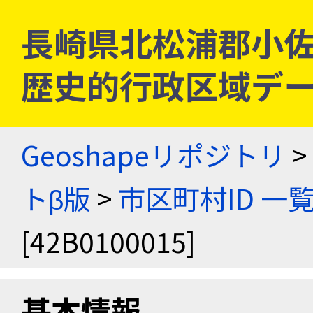
長崎県北松浦郡小佐々村 
歴史的行政区域デー
Geoshapeリポジトリ
>
トβ版
>
市区町村ID 一
[42B0100015]
基本情報