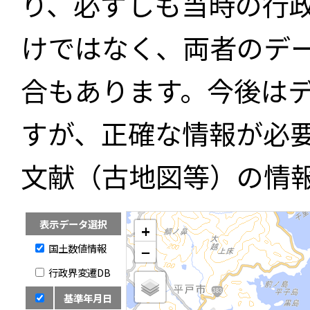
り、必ずしも当時の行
けではなく、両者のデ
合もあります。今後は
すが、正確な情報が必
文献（古地図等）の情
表示データ選択
+
国土数値情報
−
行政界変遷DB
基準年月日