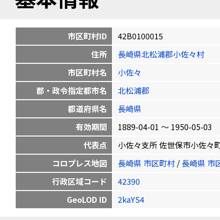
市区町村ID
42B0100015
住所
長崎県北松浦郡小佐々村
市区町村名
小佐々
郡・政令指定都市名
北松浦郡
都道府県名
長崎県
有効期間
1889-04-01 〜 1950-05-03
代表点
小佐々支所 佐世保市小佐々町西川内17
コロプレス地図
長崎県 市区町村
/
長崎県 市
行政区域コード
42390
GeoLOD ID
2kaYS4