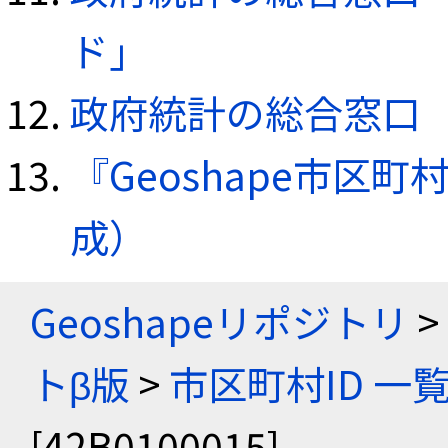
ド」
政府統計の総合窓口（e
『Geoshape市区町
成）
Geoshapeリポジトリ
>
トβ版
>
市区町村ID 一
[42B0100015]