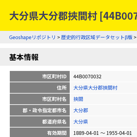
大分県大分郡挾間村 [44B00
Geoshapeリポジトリ
>
歴史的行政区域データセットβ版
基本情報
市区町村ID
44B0070032
住所
大分県大分郡挾間村
市区町村名
挾間
郡・政令指定都市名
大分郡
都道府県名
大分県
有効期間
1889-04-01 〜 1955-04-01