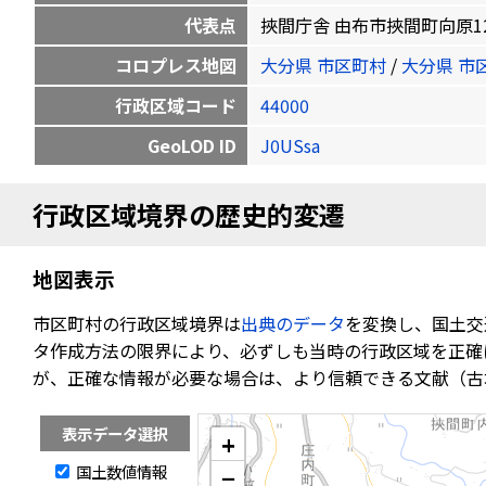
代表点
挾間庁舎 由布市挾間町向原128-1 3
コロプレス地図
大分県 市区町村
/
大分県 市
行政区域コード
44000
GeoLOD ID
J0USsa
行政区域境界の歴史的変遷
地図表示
市区町村の行政区域境界は
出典のデータ
を変換し、国土交
タ作成方法の限界により、必ずしも当時の行政区域を正確
が、正確な情報が必要な場合は、より信頼できる文献（古
表示データ選択
+
国土数値情報
−