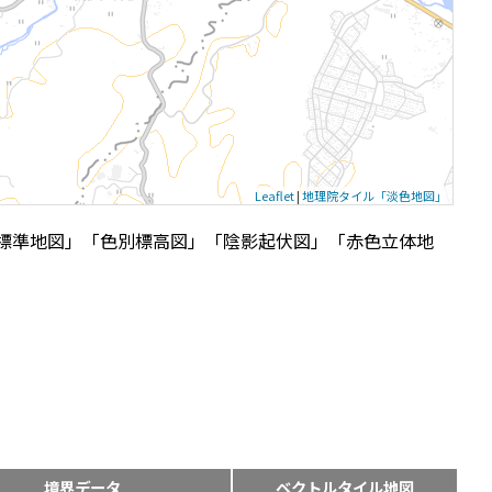
Leaflet
|
地理院タイル「淡色地図」
標準地図」「色別標高図」「陰影起伏図」「赤色立体地
境界データ
ベクトルタイル地図