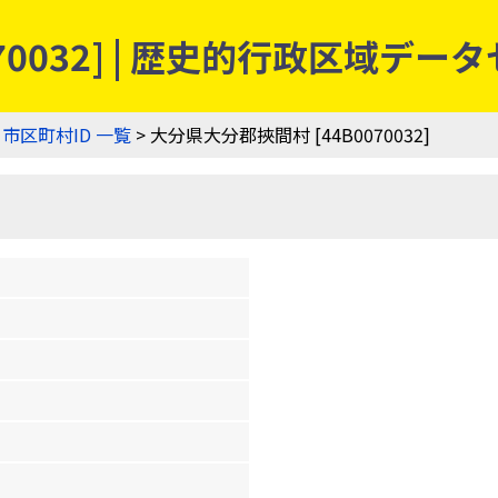
70032] | 歴史的行政区域デー
>
市区町村ID 一覧
> 大分県大分郡挾間村 [44B0070032]