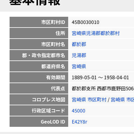
市区町村ID
45B0030010
住所
宮崎県児湯郡都於郡村
市区町村名
都於郡
郡・政令指定都市名
児湯郡
都道府県名
宮崎県
有効期間
1889-05-01 〜 1958-04-01
代表点
都於郡支所 西都市鹿野田5068-1 3
コロプレス地図
宮崎県 市区町村
/
宮崎県 市
行政区域コード
45000
GeoLOD ID
E42Y8r