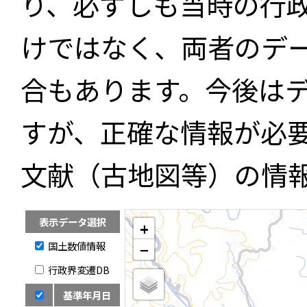
り、必ずしも当時の行
けではなく、両者のデ
合もあります。今後は
すが、正確な情報が必
文献（古地図等）の情
表示データ選択
+
国土数値情報
−
行政界変遷DB
基準年月日