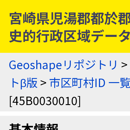
宮崎県児湯郡都於郡村 [
史的行政区域データ
Geoshapeリポジトリ
>
トβ版
>
市区町村ID 一
[45B0030010]
基本情報