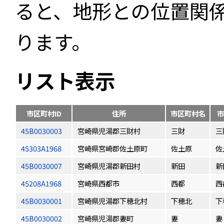
ると、地形との位置関
ります。
リスト表示
市区町村ID
住所
市区町村名
市
45B0030003
宮崎県児湯郡三財村
三財
三
45303A1968
宮崎県宮崎郡佐土原町
佐土原
佐
45B0030007
宮崎県児湯郡新田村
新田
新
45208A1968
宮崎県西都市
西都
西
45B0030001
宮崎県児湯郡下穂北村
下穂北
下
45B0030002
宮崎県児湯郡妻町
妻
妻