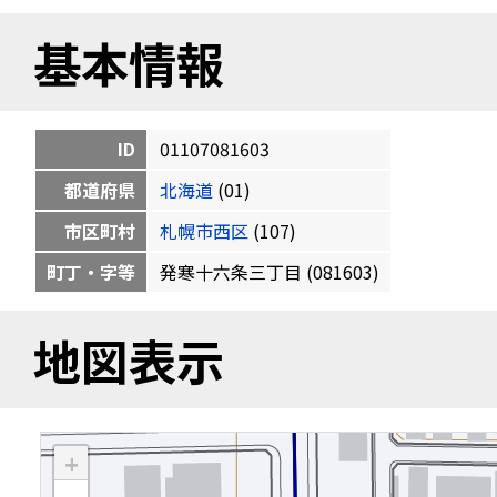
基本情報
ID
01107081603
都道府県
北海道
(01)
市区町村
札幌市西区
(107)
町丁・字等
発寒十六条三丁目 (081603)
地図表示
+