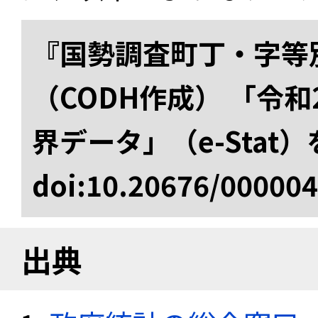
『国勢調査町丁・字等
（CODH作成） 「令
界データ」（e-Stat
doi:10.20676/00000
出典