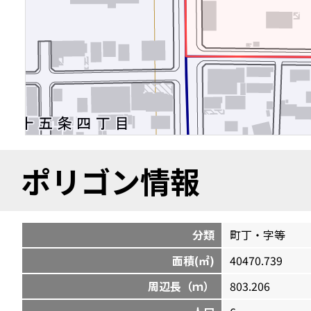
ポリゴン情報
分類
町丁・字等
面積(㎡)
40470.739
周辺長（ｍ）
803.206