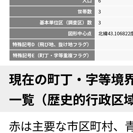
人口
6
世帯数
3
基本単位区（調査区）数
3
図形中心点
北緯43.106822度
特殊記号D（飛び地、抜け地フラグ）
特殊記号E（町丁・字等重複フラグ）
現在の町丁・字等境
一覧（歴史的行政区
赤は主要な市区町村、