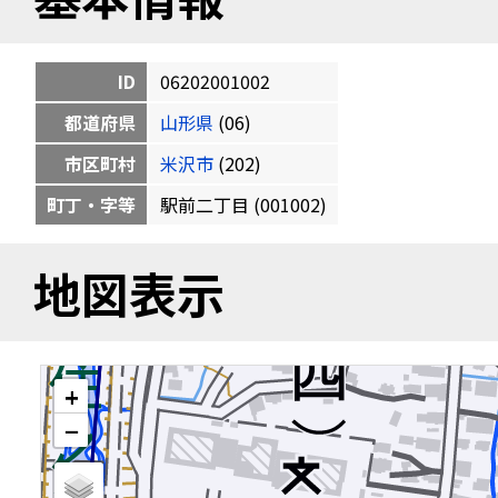
ID
06202001002
都道府県
山形県
(06)
市区町村
米沢市
(202)
町丁・字等
駅前二丁目 (001002)
地図表示
+
−