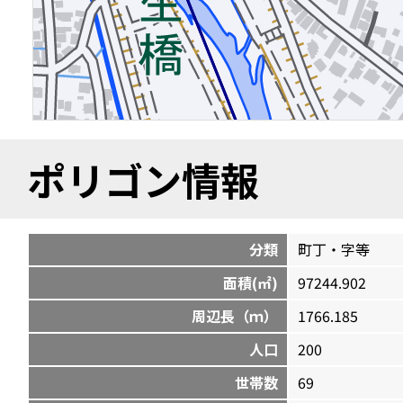
ポリゴン情報
分類
町丁・字等
面積(㎡)
97244.902
周辺長（ｍ）
1766.185
人口
200
世帯数
69