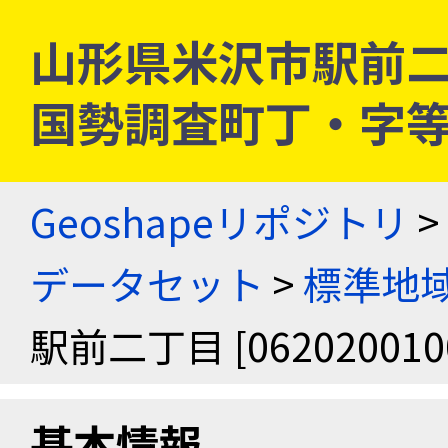
山形県米沢市駅前二丁目 
国勢調査町丁・字
Geoshapeリポジトリ
>
データセット
>
標準地域
駅前二丁目 [062020010
基本情報