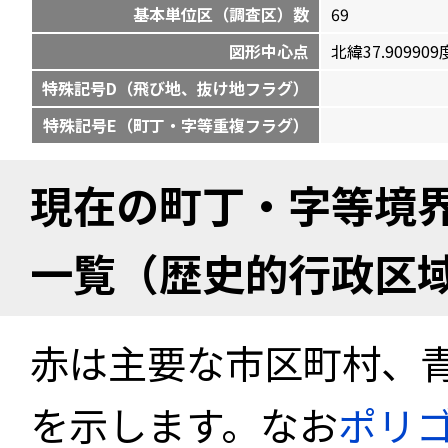
基本単位区（調査区）数
69
図形中心点
北緯37.909909度
特殊記号D（飛び地、抜け地フラグ）
特殊記号E（町丁・字等重複フラグ）
現在の町丁・字等境
一覧（歴史的行政区
赤は主要な市区町村、
を示します。なお
ポリ