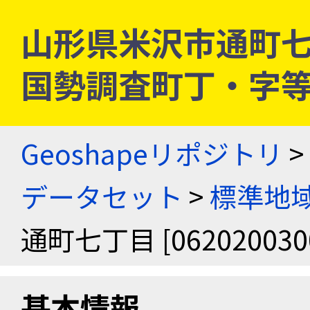
山形県米沢市通町七丁目 
国勢調査町丁・字
Geoshapeリポジトリ
>
データセット
>
標準地域
通町七丁目 [062020030
基本情報