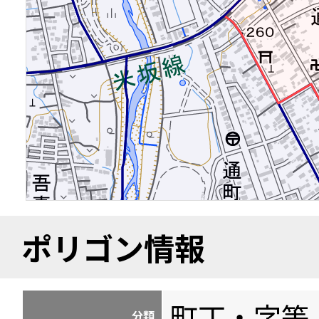
ポリゴン情報
町丁・字等
分類