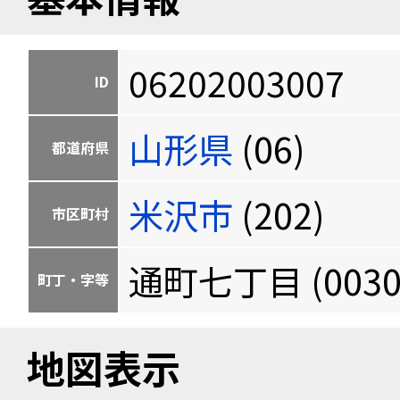
06202003007
ID
山形県
(06)
都道府県
米沢市
(202)
市区町村
通町七丁目 (0030
町丁・字等
地図表示