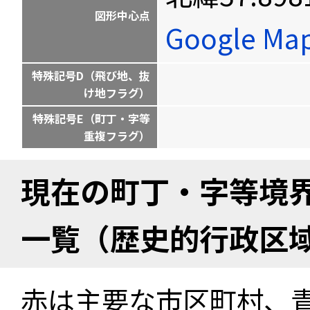
図形中心点
Google M
特殊記号D（飛び地、抜
け地フラグ）
特殊記号E（町丁・字等
重複フラグ）
現在の町丁・字等境
一覧（歴史的行政区
赤は主要な市区町村、