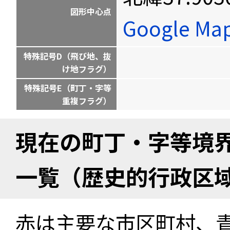
図形中心点
Google M
特殊記号D（飛び地、抜
け地フラグ）
特殊記号E（町丁・字等
重複フラグ）
現在の町丁・字等境
一覧（歴史的行政区
赤は主要な市区町村、