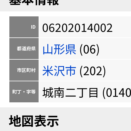
06202014002
ID
山形県
(06)
都道府県
米沢市
(202)
市区町村
城南二丁目 (0140
町丁・字等
地図表示