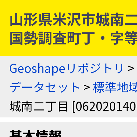
山形県米沢市城南二丁目 
国勢調査町丁・字
Geoshapeリポジトリ
>
データセット
>
標準地域
城南二丁目 [062020140
基本情報