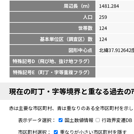
周辺長（ｍ）
1481.284
人口
259
世帯数
124
基本単位区（調査区）数
124
図形中心点
北緯37.912642度
特殊記号D（飛び地、抜け地フラグ）
特殊記号E（町丁・字等重複フラグ）
現在の町丁・字等境界と重なる過去の
赤は主要な市区町村、青は重なりのある全市区町村を示し
表示データ選択：
国土数値情報
行政界変遷DB
市区町村選択：
重なりが小さい市区町村を隱す