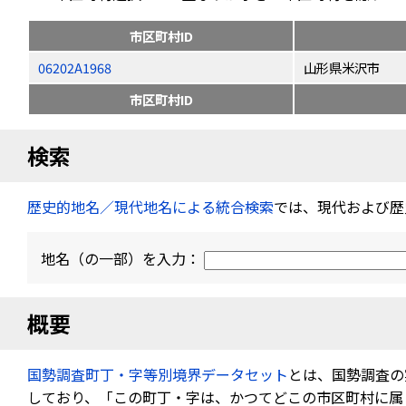
市区町村ID
06202A1968
山形県米沢市
市区町村ID
検索
歴史的地名／現代地名による統合検索
では、現代および歴
地名（の一部）を入力：
概要
国勢調査町丁・字等別境界データセット
とは、国勢調査の
しており、「この町丁・字は、かつてどこの市区町村に属し