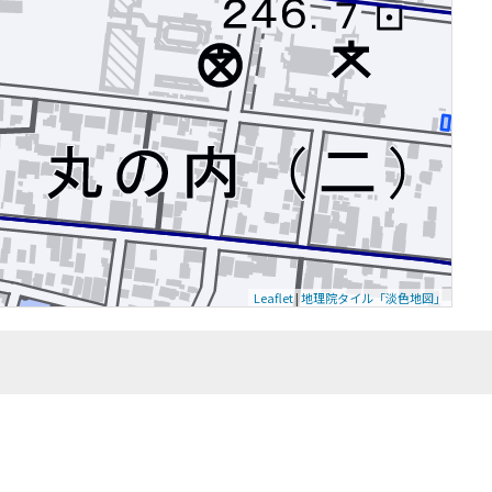
Leaflet
|
地理院タイル「淡色地図」