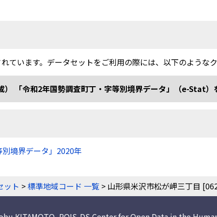
されています。データセットをご利用の際には、以下のような
和2年国勢調査町丁・字等別境界データ」（e-Stat）を加工 doi
等別境界データ」2020年
）
セット
>
標準地域コード 一覧
> 山形県米沢市松が岬三丁目 [06202
nobu KITAMOTO
,
ROIS-DS Center for Open Data in the Human