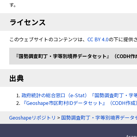
す。
ライセンス
このウェブサイトのコンテンツは、
CC BY 4.0
の下に提供
『国勢調査町丁・字等別境界データセット』（CODH作成） 「令
出典
政府統計の総合窓口（e-Stat）「国勢調査町丁・字
『Geoshape市区町村IDデータセット』（CODH作成
Geoshapeリポジトリ
>
国勢調査町丁・字等別境界データ
Asa