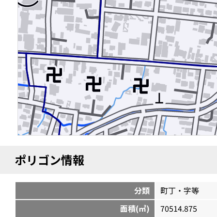
ポリゴン情報
分類
町丁・字等
面積(㎡)
70514.875