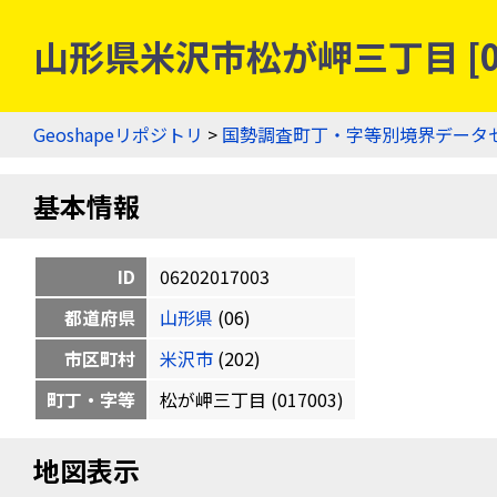
山形県米沢市松が岬三丁目 [06
Geoshapeリポジトリ
>
国勢調査町丁・字等別境界データ
基本情報
ID
06202017003
都道府県
山形県
(06)
市区町村
米沢市
(202)
町丁・字等
松が岬三丁目 (017003)
地図表示