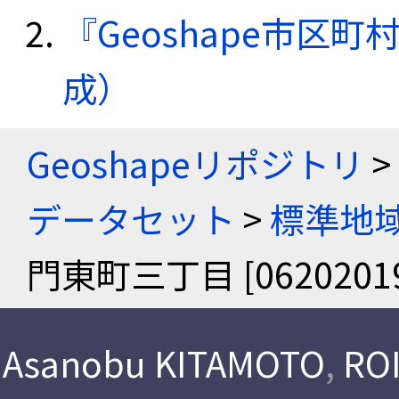
『Geoshape市区町
成）
Geoshapeリポジトリ
>
データセット
>
標準地域
門東町三丁目 [06202019
Asanobu KITAMOTO
,
ROI