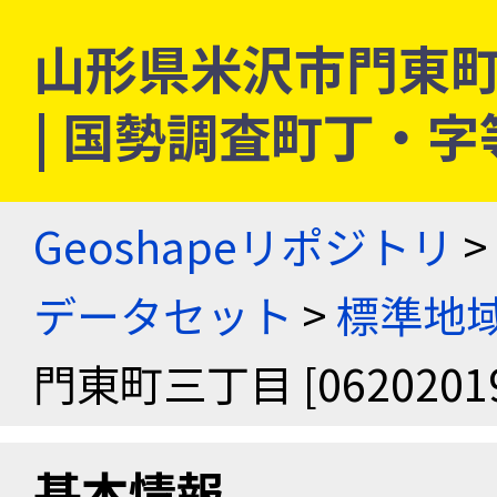
山形県米沢市門東町三丁
| 国勢調査町丁・
Geoshapeリポジトリ
>
データセット
>
標準地域
門東町三丁目 [06202019
基本情報