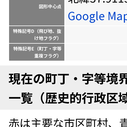
図形中心点
Google M
特殊記号D（飛び地、抜
け地フラグ）
特殊記号E（町丁・字等
重複フラグ）
現在の町丁・字等境
一覧（歴史的行政区
赤は主要な市区町村、