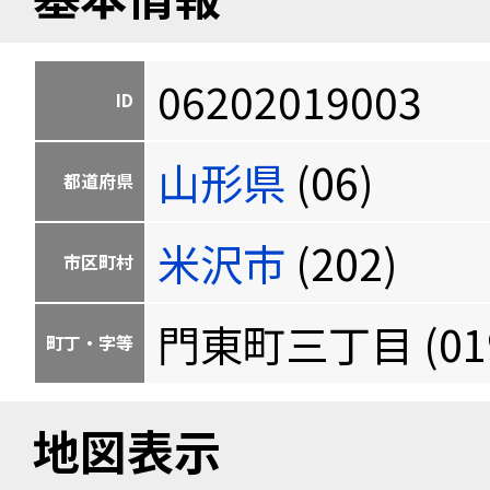
06202019003
ID
山形県
(06)
都道府県
米沢市
(202)
市区町村
門東町三丁目 (019
町丁・字等
地図表示