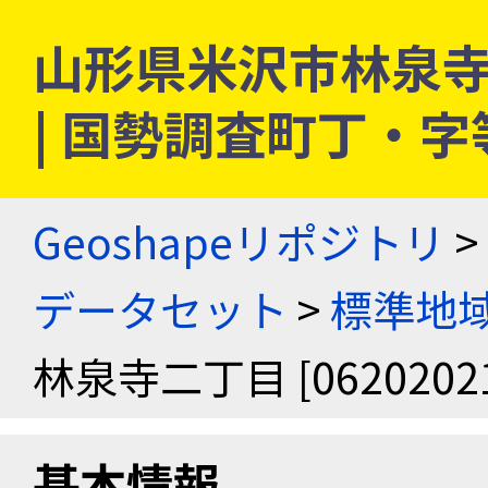
山形県米沢市林泉寺二丁
| 国勢調査町丁・
Geoshapeリポジトリ
>
データセット
>
標準地域
林泉寺二丁目 [06202021
基本情報