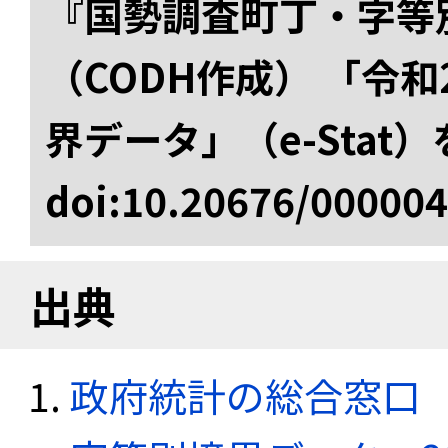
『国勢調査町丁・字等
（CODH作成） 「令
界データ」（e-Stat
doi:10.20676/00000
出典
政府統計の総合窓口（e