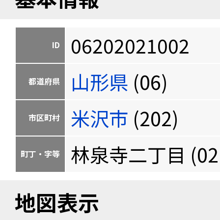
06202021002
ID
山形県
(06)
都道府県
米沢市
(202)
市区町村
林泉寺二丁目 (021
町丁・字等
地図表示