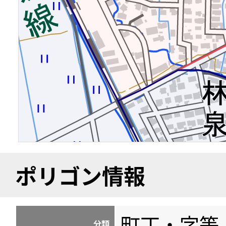
ポリゴン情報
町丁・字等
分類