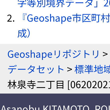
字等別境界データ」20
『Geoshape市区町
成）
Geoshapeリポジトリ
>
データセット
>
標準地域
林泉寺二丁目 [06202021
Asanobu KITAMOTO
,
ROI