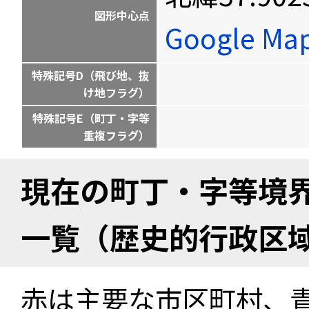
図形中心点
Google M
特殊記号D（飛び地、抜
け地フラグ）
特殊記号E（町丁・字等
重複フラグ）
現在の町丁・字等境
一覧（歴史的行政区
赤は主要な市区町村、