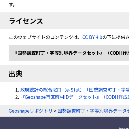
す。
ライセンス
このウェブサイトのコンテンツは、
CC BY 4.0
の下に提供
『国勢調査町丁・字等別境界データセット』（CODH作成） 「令
出典
政府統計の総合窓口（e-Stat）「国勢調査町丁・字
『Geoshape市区町村IDデータセット』（CODH作成
Geoshapeリポジトリ
>
国勢調査町丁・字等別境界データ
Asa