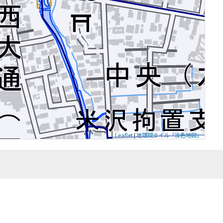
Leaflet
|
地理院タイル「淡色地図」