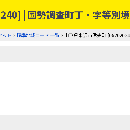
0240] | 国勢調査町丁・字等
セット
>
標準地域コード 一覧
> 山形県米沢市信夫町 [06202024