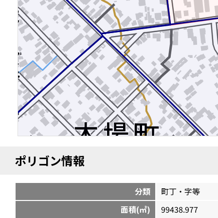
ポリゴン情報
分類
町丁・字等
面積(㎡)
99438.977