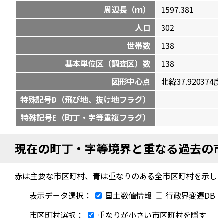
周辺長（ｍ）
1597.381
人口
302
世帯数
138
基本単位区（調査区）数
138
図形中心点
北緯37.920374度
特殊記号D（飛び地、抜け地フラグ）
特殊記号E（町丁・字等重複フラグ）
現在の町丁・字等境界と重なる過去の
赤は主要な市区町村、青は重なりのある全市区町村を示し
表示データ選択：
国土数値情報
行政界変遷DB
市区町村選択：
重なりが小さい市区町村を隱す