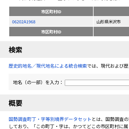
市区町村ID
06202A1968
山形県米沢市
市区町村ID
検索
歴史的地名／現代地名による統合検索
では、現代および歴
地名（の一部）を入力：
概要
国勢調査町丁・字等別境界データセット
とは、国勢調査の
しており、「この町丁・字は、かつてどこの市区町村に属し