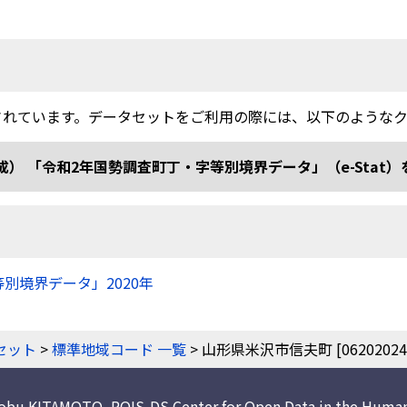
されています。データセットをご利用の際には、以下のような
和2年国勢調査町丁・字等別境界データ」（e-Stat）を加工 doi
等別境界データ」2020年
）
セット
>
標準地域コード 一覧
> 山形県米沢市信夫町 [06202024
nobu KITAMOTO
,
ROIS-DS Center for Open Data in the Human