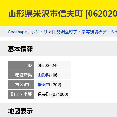
山形県米沢市信夫町 [06202
Geoshapeリポジトリ
>
国勢調査町丁・字等別境界データ
基本情報
ID
062020240
都道府県
山形県
(06)
市区町村
米沢市
(202)
町丁・字等
信夫町 (024000)
地図表示