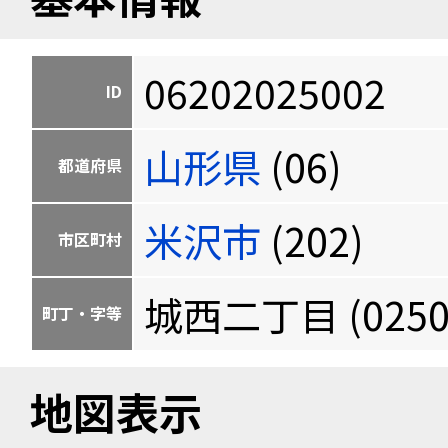
06202025002
ID
山形県
(06)
都道府県
米沢市
(202)
市区町村
城西二丁目 (0250
町丁・字等
地図表示