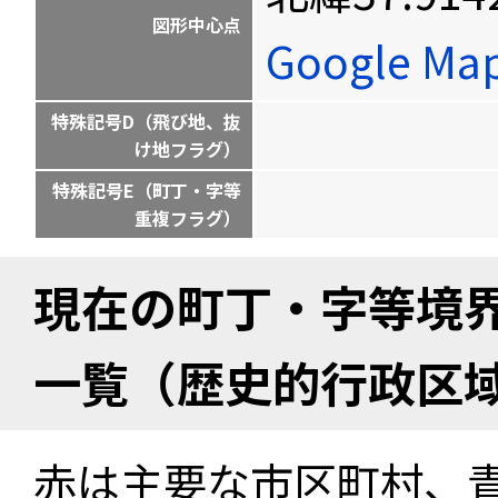
図形中心点
Google M
特殊記号D（飛び地、抜
け地フラグ）
特殊記号E（町丁・字等
重複フラグ）
現在の町丁・字等境
一覧（歴史的行政区
赤は主要な市区町村、