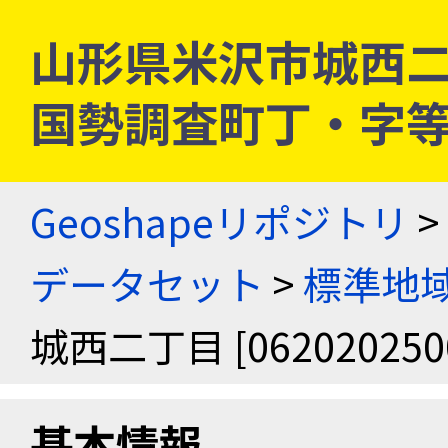
山形県米沢市城西二丁目 
国勢調査町丁・字
Geoshapeリポジトリ
>
データセット
>
標準地域
城西二丁目 [062020250
基本情報