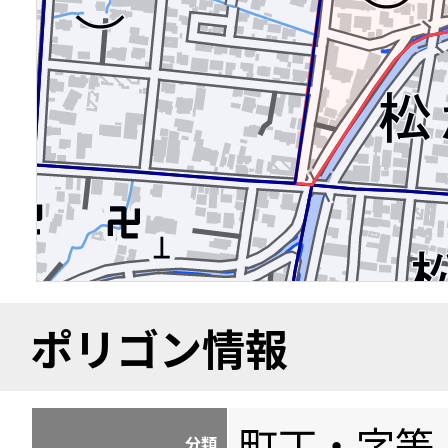
ポリゴン情報
町丁・字等
分類