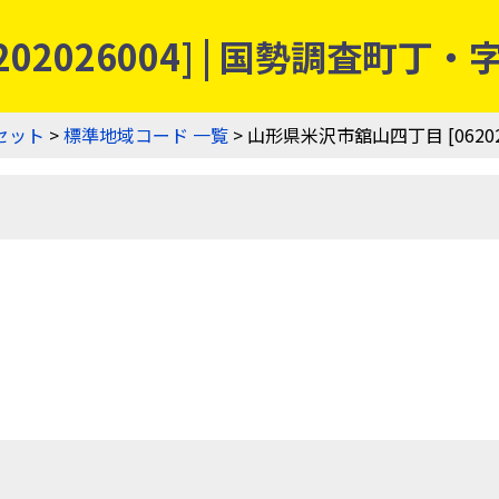
02026004] | 国勢調査町
セット
>
標準地域コード 一覧
> 山形県米沢市舘山四丁目 [062020