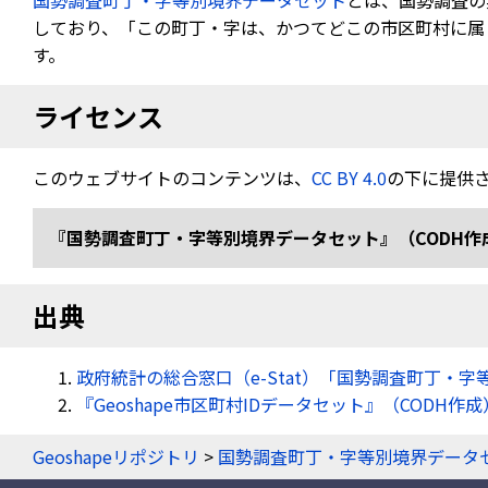
国勢調査町丁・字等別境界データセット
とは、国勢調査の
しており、「この町丁・字は、かつてどこの市区町村に属し
す。
ライセンス
このウェブサイトのコンテンツは、
CC BY 4.0
の下に提供
『国勢調査町丁・字等別境界データセット』（CODH作成） 「令
出典
政府統計の総合窓口（e-Stat）「国勢調査町丁・字
『Geoshape市区町村IDデータセット』（CODH作成
Geoshapeリポジトリ
>
国勢調査町丁・字等別境界データ