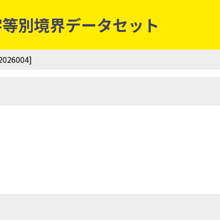
丁・字等別境界データセット
26004]