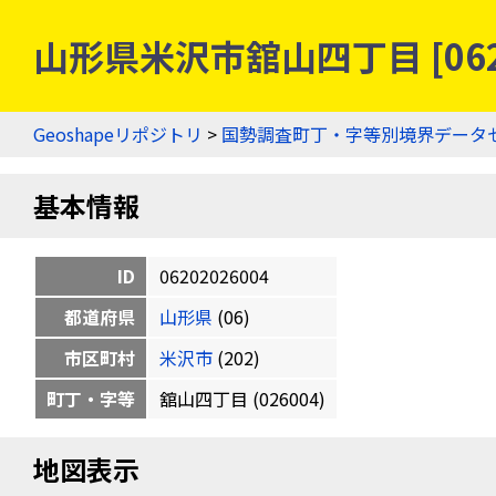
山形県米沢市舘山四丁目 [062
Geoshapeリポジトリ
>
国勢調査町丁・字等別境界データ
基本情報
ID
06202026004
都道府県
山形県
(06)
市区町村
米沢市
(202)
町丁・字等
舘山四丁目 (026004)
地図表示