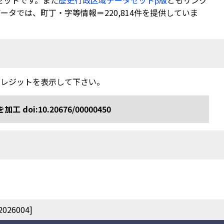
セットです。また
歴史行政区域データセットβ版
ともリンク
タでは、町丁・字等情報＝220,814件を提供していま
クレジットを表示して下さい。
:10.20676/00000450
26004]