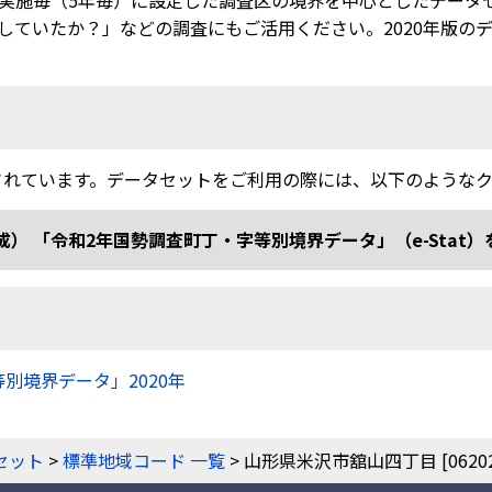
実施毎（5年毎）に設定した調査区の境界を中心としたデータ
ていたか？」などの調査にもご活用ください。2020年版のデー
されています。データセットをご利用の際には、以下のような
和2年国勢調査町丁・字等別境界データ」（e-Stat）を加工 doi
等別境界データ」2020年
）
セット
>
標準地域コード 一覧
> 山形県米沢市舘山四丁目 [062020