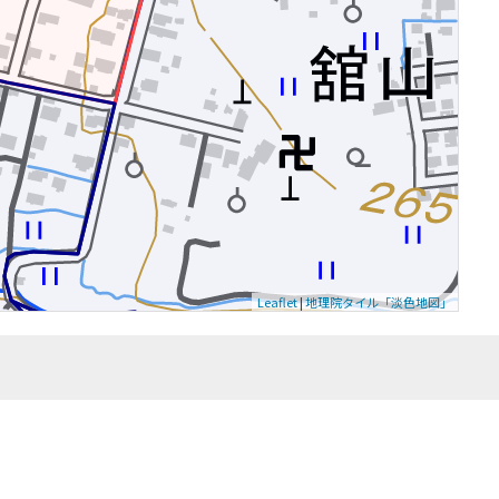
Leaflet
|
地理院タイル「淡色地図」