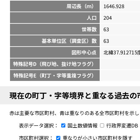
周辺長（ｍ）
1646.928
人口
204
世帯数
63
基本単位区（調査区）数
63
図形中心点
北緯37.912715度
特殊記号D（飛び地、抜け地フラグ）
特殊記号E（町丁・字等重複フラグ）
現在の町丁・字等境界と重なる過去の
赤は主要な市区町村、青は重なりのある全市区町村を示し
表示データ選択：
国土数値情報
行政界変遷DB
市区町村選択：
重なりが小さい市区町村を隱す