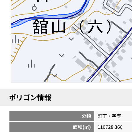
ポリゴン情報
分類
町丁・字等
面積(㎡)
110728.366