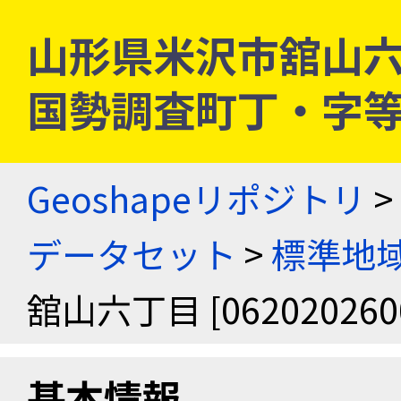
山形県米沢市舘山六丁目 
国勢調査町丁・字
Geoshapeリポジトリ
>
データセット
>
標準地域
舘山六丁目 [062020260
基本情報