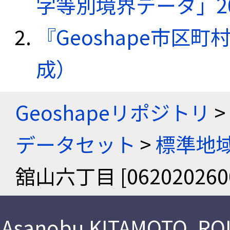
字等別境界データ」20
『Geoshape市区町
成）
Geoshapeリポジトリ
>
データセット
>
標準地域
舘山六丁目 [062020260
Asanobu KITAMOTO
,
ROI