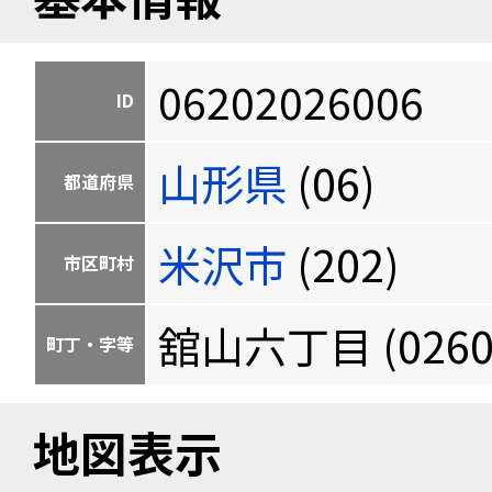
06202026006
ID
山形県
(06)
都道府県
米沢市
(202)
市区町村
舘山六丁目 (0260
町丁・字等
地図表示