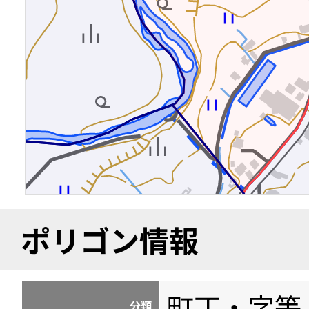
ポリゴン情報
町丁・字等
分類