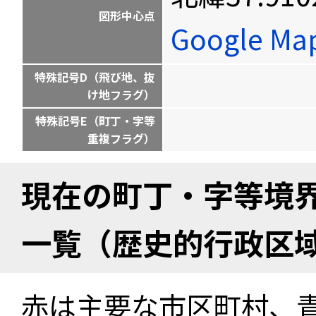
図形中心点
Google M
特殊記号D（飛び地、抜
け地フラグ）
特殊記号E（町丁・字等
重複フラグ）
現在の町丁・字等境
一覧（歴史的行政区
赤は主要な市区町村、