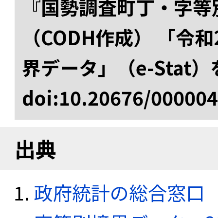
『国勢調査町丁・字等
（CODH作成） 「令
界データ」（e-Stat
doi:10.20676/00000
出典
政府統計の総合窓口（e