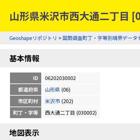
山形県米沢市西大通二丁目 [06
Geoshapeリポジトリ
>
国勢調査町丁・字等別境界データ
基本情報
ID
06202030002
都道府県
山形県
(06)
市区町村
米沢市
(202)
町丁・字等
西大通二丁目 (030002)
地図表示