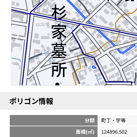
ポリゴン情報
分類
町丁・字等
面積(㎡)
124896.502