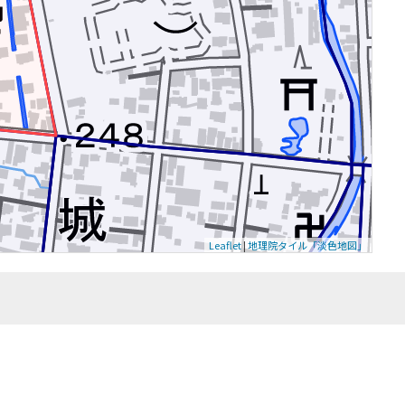
Leaflet
|
地理院タイル「淡色地図」