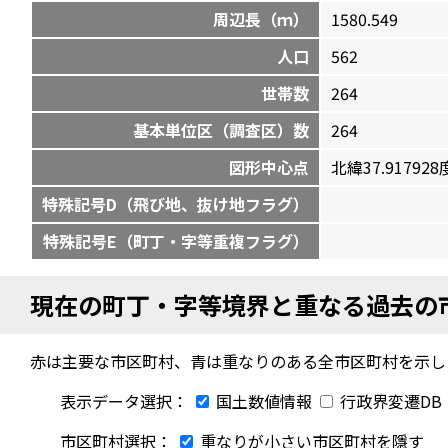
周辺長（ｍ）
1580.549
人口
562
世帯数
264
基本単位区（調査区）数
264
図形中心点
北緯37.917928度
特殊記号D（飛び地、抜け地フラグ）
特殊記号E（町丁・字等重複フラグ）
現在の町丁・字等境界と重なる過去の
赤は主要な市区町村、青は重なりのある全市区町村を示し
表示データ選択：
国土数値情報
行政界変遷DB
市区町村選択：
重なりが小さい市区町村を隱す