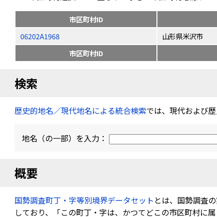
市区町村ID
06202A1968
山形県米沢市
市区町村ID
検索
歴史的地名／現代地名による統合検索
では、現代および歴
地名（の一部）を入力：
概要
国勢調査町丁・字等別境界データセット
とは、国勢調査の
しており、「この町丁・字は、かつてどこの市区町村に属し