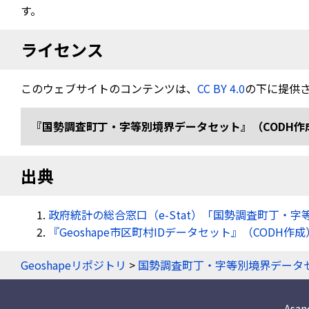
す。
ライセンス
このウェブサイトのコンテンツは、
CC BY 4.0
の下に提供
『国勢調査町丁・字等別境界データセット』（CODH作成） 「令
出典
政府統計の総合窓口（e-Stat）「国勢調査町丁・字
『Geoshape市区町村IDデータセット』（CODH作成
Geoshapeリポジトリ
>
国勢調査町丁・字等別境界データ
Asa