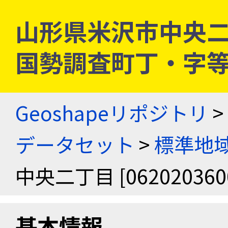
山形県米沢市中央二丁目 
国勢調査町丁・字
Geoshapeリポジトリ
>
データセット
>
標準地域
中央二丁目 [062020360
基本情報