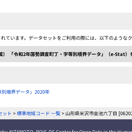
されています。データセットをご利用の際には、以下のような
和2年国勢調査町丁・字等別境界データ」（e-Stat）を加工 doi
等別境界データ」2020年
）
セット
>
標準地域コード 一覧
> 山形県米沢市金池六丁目 [062020
nobu KITAMOTO
,
ROIS-DS Center for Open Data in the Human