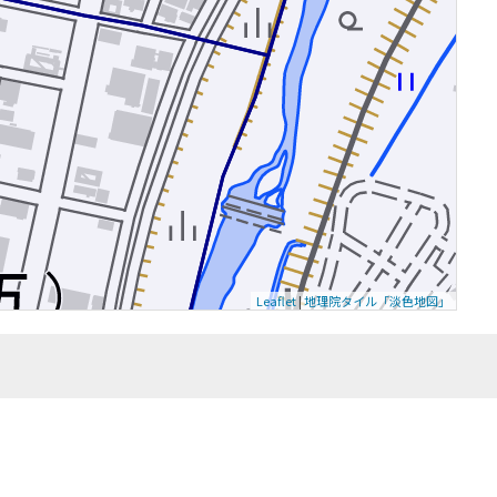
Leaflet
|
地理院タイル「淡色地図」