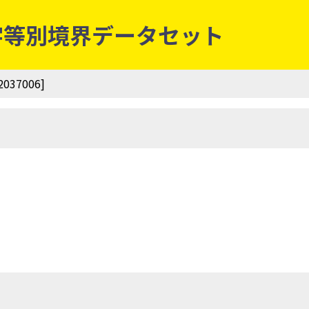
丁・字等別境界データセット
37006]