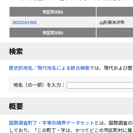
市区町村ID
06202A1968
山形県米沢市
市区町村ID
検索
歴史的地名／現代地名による統合検索
では、現代および歴
地名（の一部）を入力：
概要
国勢調査町丁・字等別境界データセット
とは、国勢調査の
しており、「この町丁・字は、かつてどこの市区町村に属し