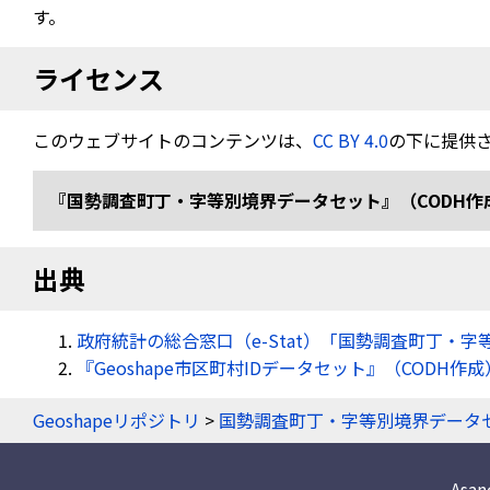
す。
ライセンス
このウェブサイトのコンテンツは、
CC BY 4.0
の下に提供
『国勢調査町丁・字等別境界データセット』（CODH作成） 「令
出典
政府統計の総合窓口（e-Stat）「国勢調査町丁・字
『Geoshape市区町村IDデータセット』（CODH作成
Geoshapeリポジトリ
>
国勢調査町丁・字等別境界データ
Asa