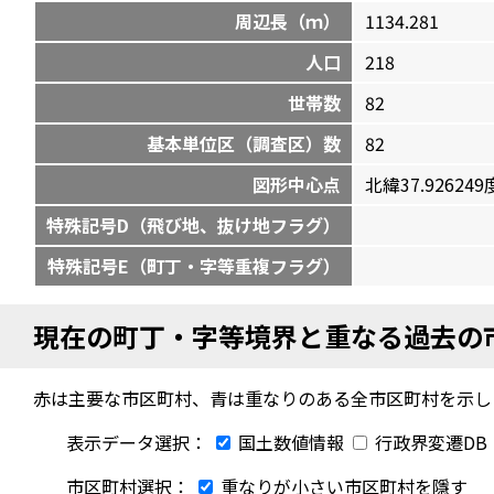
周辺長（ｍ）
1134.281
人口
218
世帯数
82
基本単位区（調査区）数
82
図形中心点
北緯37.926249度
特殊記号D（飛び地、抜け地フラグ）
特殊記号E（町丁・字等重複フラグ）
現在の町丁・字等境界と重なる過去の
赤は主要な市区町村、青は重なりのある全市区町村を示し
表示データ選択：
国土数値情報
行政界変遷DB
市区町村選択：
重なりが小さい市区町村を隱す