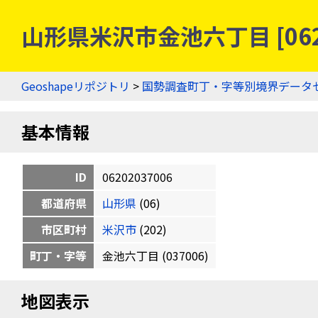
山形県米沢市金池六丁目 [062
Geoshapeリポジトリ
>
国勢調査町丁・字等別境界データ
基本情報
ID
06202037006
都道府県
山形県
(06)
市区町村
米沢市
(202)
町丁・字等
金池六丁目 (037006)
地図表示