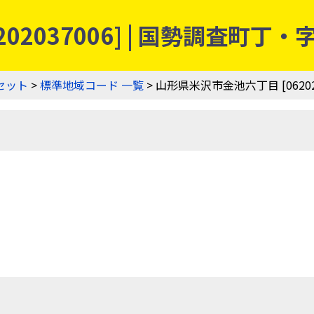
02037006] | 国勢調査町
セット
>
標準地域コード 一覧
> 山形県米沢市金池六丁目 [062020