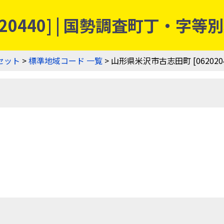
20440] | 国勢調査町丁・字
セット
>
標準地域コード 一覧
> 山形県米沢市古志田町 [0620204