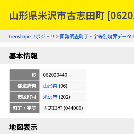
山形県米沢市古志田町 [0620
Geoshapeリポジトリ
>
国勢調査町丁・字等別境界データ
基本情報
ID
062020440
都道府県
山形県
(06)
市区町村
米沢市
(202)
町丁・字等
古志田町 (044000)
地図表示