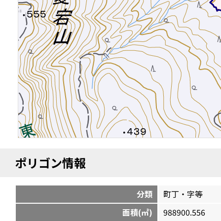
ポリゴン情報
分類
町丁・字等
面積(㎡)
988900.556