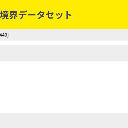
等別境界データセット
40]