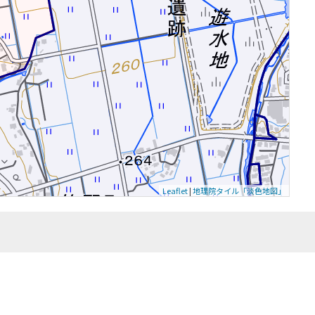
Leaflet
|
地理院タイル「淡色地図」