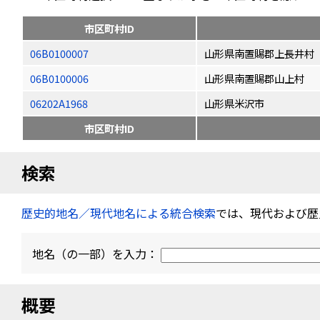
市区町村ID
06B0100007
山形県南置賜郡上長井村
06B0100006
山形県南置賜郡山上村
06202A1968
山形県米沢市
市区町村ID
検索
歴史的地名／現代地名による統合検索
では、現代および歴
地名（の一部）を入力：
概要