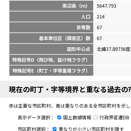
周辺長（ｍ）
5647.793
人口
214
世帯数
67
基本単位区（調査区）数
67
図形中心点
北緯37.89756度,
特殊記号D（飛び地、抜け地フラグ）
特殊記号E（町丁・字等重複フラグ）
現在の町丁・字等境界と重なる過去の
赤は主要な市区町村、青は重なりのある全市区町村を示し
表示データ選択：
国土数値情報
行政界変遷DB
市区町村選択：
重なりが小さい市区町村を隱す