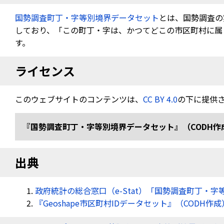
国勢調査町丁・字等別境界データセット
とは、国勢調査の
しており、「この町丁・字は、かつてどこの市区町村に属し
す。
ライセンス
このウェブサイトのコンテンツは、
CC BY 4.0
の下に提供
『国勢調査町丁・字等別境界データセット』（CODH作成） 「令
出典
政府統計の総合窓口（e-Stat）「国勢調査町丁・字
『Geoshape市区町村IDデータセット』（CODH作成