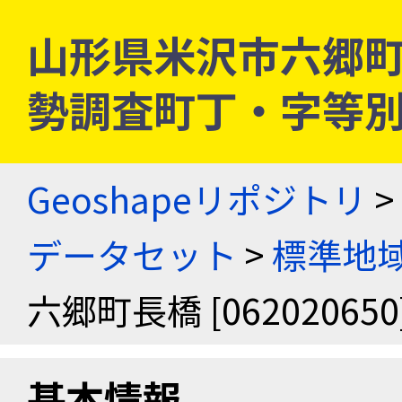
山形県米沢市六郷町長橋 
勢調査町丁・字等
Geoshapeリポジトリ
>
データセット
>
標準地域
六郷町長橋 [062020650
基本情報