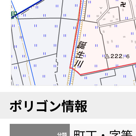
ポリゴン情報
町丁・字等
分類