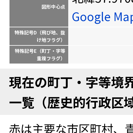
図形中心点
Google M
特殊記号D（飛び地、抜
け地フラグ）
特殊記号E（町丁・字等
重複フラグ）
現在の町丁・字等境
一覧（歴史的行政区
赤は主要な市区町村、