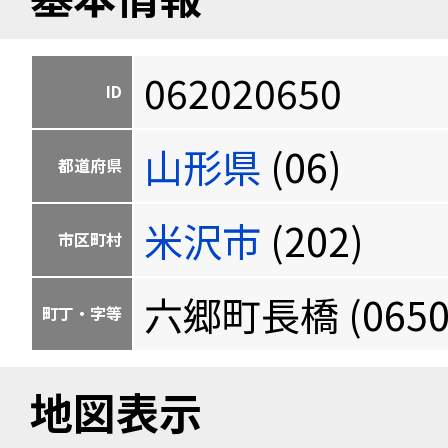
062020650
ID
山形県
(06)
都道府県
米沢市
(202)
市区町村
六郷町長橋 (0650
町丁・字等
地図表示