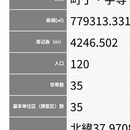
779313.33
面積(㎡)
4246.502
周辺長（ｍ）
120
人口
35
世帯数
35
基本単位区（調査区）数
北緯37.970