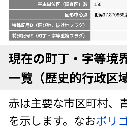
基本単位区（調査区）数
150
図形中心点
北緯37.870868度
特殊記号D（飛び地、抜け地フラグ）
特殊記号E（町丁・字等重複フラグ）
現在の町丁・字等境
一覧（歴史的行政区
赤は主要な市区町村、
を示します。なお
ポリ