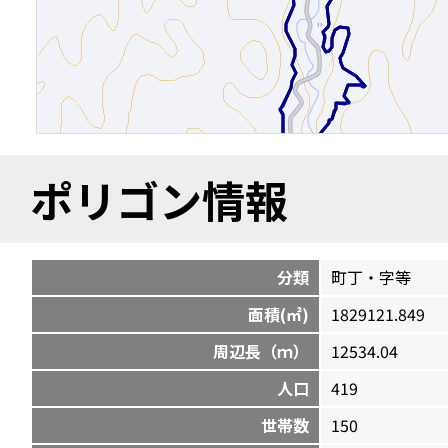
ポリゴン情報
分類
町丁・字等
面積(㎡)
1829121.849
周辺長（ｍ）
12534.04
人口
419
世帯数
150