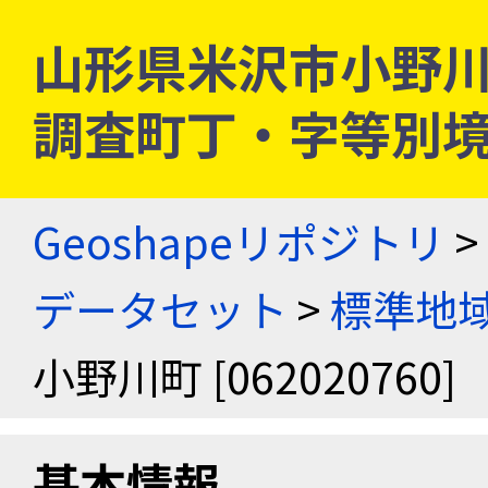
山形県米沢市小野川町 [
調査町丁・字等別
Geoshapeリポジトリ
>
データセット
>
標準地域
小野川町 [062020760]
基本情報