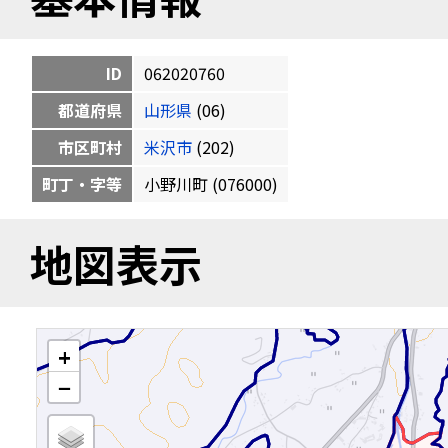
ID
062020760
都道府県
山形県
(06)
市区町村
米沢市
(202)
町丁・字等
小野川町 (076000)
地図表示
+
−