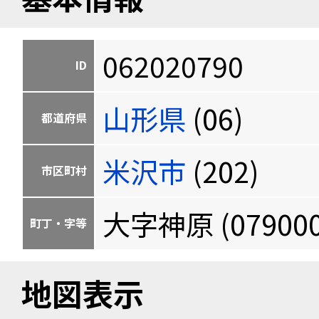
062020790
ID
山形県
(06)
都道府県
米沢市
(202)
市区町村
大字神原 (079000
町丁・字等
地図表示