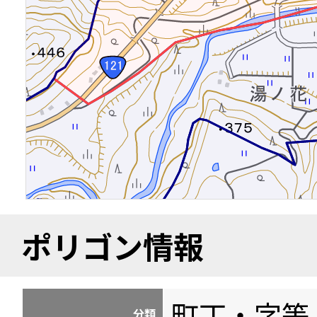
ポリゴン情報
町丁・字等
分類