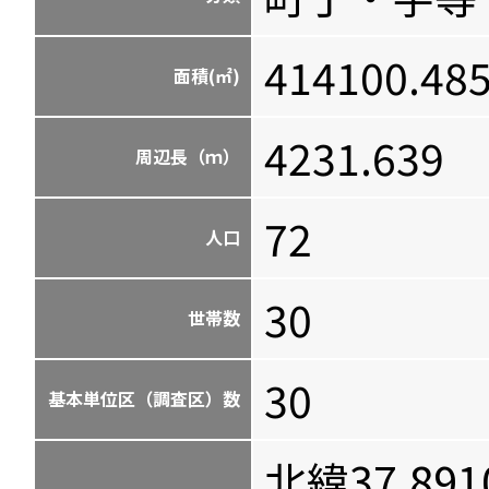
414100.48
面積(㎡)
4231.639
周辺長（ｍ）
72
人口
30
世帯数
30
基本単位区（調査区）数
北緯37.891