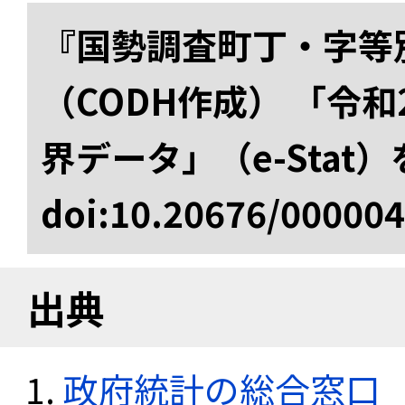
『国勢調査町丁・字等
（CODH作成） 「令
界データ」（e-Stat
doi:10.20676/00000
出典
政府統計の総合窓口（e