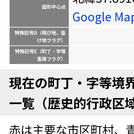
図形中心点
Google M
特殊記号D（飛び地、抜
け地フラグ）
特殊記号E（町丁・字等
重複フラグ）
現在の町丁・字等境
一覧（歴史的行政区
赤は主要な市区町村、