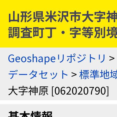
山形県米沢市大字神原 [
調査町丁・字等別
Geoshapeリポジトリ
>
データセット
>
標準地域
大字神原 [062020790]
基本情報